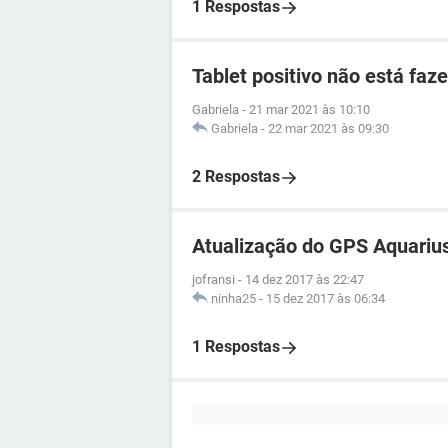
1 Respostas
Tablet positivo não está faz
Gabriela
-
21 mar 2021 às 10:10
Gabriela
-
22 mar 2021 às 09:30
2 Respostas
Atualização do GPS Aquariu
jofransi
-
14 dez 2017 às 22:47
ninha25
-
15 dez 2017 às 06:34
1 Respostas