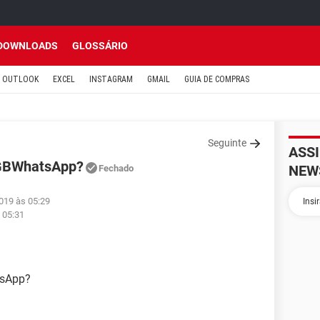
DOWNLOADS
GLOSSÁRIO
OUTLOOK
EXCEL
INSTAGRAM
GMAIL
GUIA DE COMPRAS
Seguinte
ASS
 GBWhatsApp?
NEW
Fechado
019 às 05:29
 05:31
tsApp?