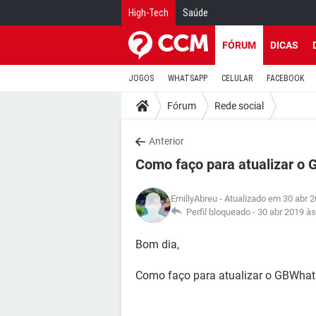
High-Tech
Saúde
FÓRUM
DICAS
JOGOS
WHATSAPP
CELULAR
FACEBOOK
Fórum
Rede social
Anterior
Como faço para atualizar o
EmillyAbreu
- Atualizado em 30 abr 2
Perfil bloqueado -
30 abr 2019 às
Bom dia,
Como faço para atualizar o GBWha