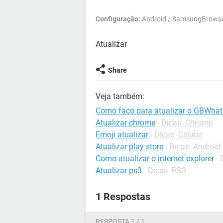
Configuração:
Android / SamsungBrowse
Atualizar
Share
Veja também:
Como faço para atualizar o GBWha
Atualizar chrome
-
Dicas -Chrome
Emoji atualizar
-
Dicas -Celular
Atualizar play store
-
Dicas -Android
Como atualizar o internet explorer
-
Atualizar ps3
-
Dicas -PS3
1 Respostas
RESPOSTA 1 / 1