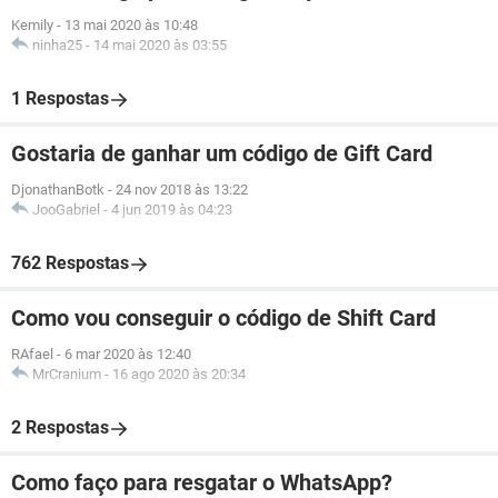
Kemily
-
13 mai 2020 às 10:48
ninha25
-
14 mai 2020 às 03:55
1 Respostas
Gostaria de ganhar um código de Gift Card
DjonathanBotk
-
24 nov 2018 às 13:22
JooGabriel
-
4 jun 2019 às 04:23
762 Respostas
Como vou conseguir o código de Shift Card
RAfael
-
6 mar 2020 às 12:40
MrCranium
-
16 ago 2020 às 20:34
2 Respostas
Como faço para resgatar o WhatsApp?