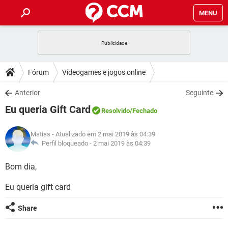
MENU
INÍCIO
JOGOS
WHATSAPP
DICAS
Fórum
Videogames e jogos online
CELULAR
FACEBOOK
JOGOS
WHATSAPP
DOWNLOADS
Anterior
Seguinte
OUTLOOK
EXCEL
CELULAR
FACEBOOK
Eu queria Gift Card
INSTAGRAM
JOGOS
GMAIL
WHATSAPP
Resolvido
/Fechado
FÓRUM
OUTLOOK
EXCEL
GUIA DE COMPRAS
CELULAR
FACEBOOK
Matias
- Atualizado em 2 mai 2019 às 04:39
INSTAGRAM
JOGOS
GMAIL
WHATSAPP
GLOSSÁRIO
Perfil bloqueado -
2 mai 2019 às 04:39
OUTLOOK
EXCEL
GUIA DE COMPRAS
CELULAR
FACEBOOK
INSTAGRAM
JOGOS
GMAIL
WHATSAPP
Bom dia,
OUTLOOK
EXCEL
GUIA DE COMPRAS
CELULAR
FACEBOOK
Eu queria gift card
INSTAGRAM
GMAIL
OUTLOOK
EXCEL
GUIA DE COMPRAS
Share
INSTAGRAM
GMAIL