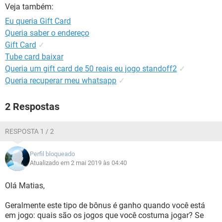
GUIA DE COMPRAS
Veja também:
Eu queria Gift Card
Queria saber o endereço
Gift Card
✓
Tube card baixar
Queria um gift card de 50 reais eu jogo standoff2
✓
Queria recuperar meu whatsapp
✓
2 Respostas
RESPOSTA 1 / 2
Perfil bloqueado
Atualizado em 2 mai 2019 às 04:40
Olá Matias,
Geralmente este tipo de bônus é ganho quando você está
em jogo: quais são os jogos que você costuma jogar? Se