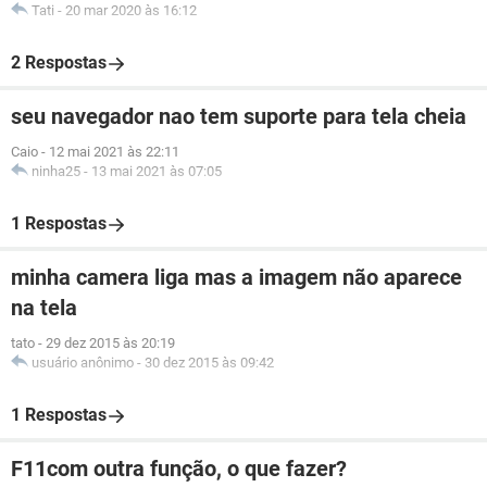
Tati
-
20 mar 2020 às 16:12
2 Respostas
seu navegador nao tem suporte para tela cheia
Caio
-
12 mai 2021 às 22:11
ninha25
-
13 mai 2021 às 07:05
1 Respostas
minha camera liga mas a imagem não aparece
na tela
tato
-
29 dez 2015 às 20:19
usuário anônimo
-
30 dez 2015 às 09:42
1 Respostas
F11com outra função, o que fazer?