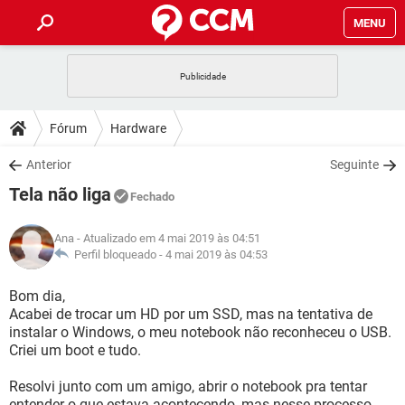
MENU
INÍCIO
JOGOS
WHATSAPP
DICAS
Fórum
Hardware
CELULAR
FACEBOOK
JOGOS
WHATSAPP
DOWNLOADS
Anterior
Seguinte
OUTLOOK
EXCEL
CELULAR
FACEBOOK
Tela não liga
INSTAGRAM
JOGOS
GMAIL
WHATSAPP
Fechado
FÓRUM
OUTLOOK
EXCEL
GUIA DE COMPRAS
CELULAR
FACEBOOK
Ana
- Atualizado em 4 mai 2019 às 04:51
INSTAGRAM
JOGOS
GMAIL
WHATSAPP
GLOSSÁRIO
Perfil bloqueado -
4 mai 2019 às 04:53
OUTLOOK
EXCEL
GUIA DE COMPRAS
CELULAR
FACEBOOK
INSTAGRAM
JOGOS
GMAIL
WHATSAPP
Bom dia,
OUTLOOK
EXCEL
Acabei de trocar um HD por um SSD, mas na tentativa de
GUIA DE COMPRAS
CELULAR
FACEBOOK
instalar o Windows, o meu notebook não reconheceu o USB.
INSTAGRAM
GMAIL
Criei um boot e tudo.
OUTLOOK
EXCEL
GUIA DE COMPRAS
INSTAGRAM
GMAIL
Resolvi junto com um amigo, abrir o notebook pra tentar
entender o que estava acontecendo, mas nesse processo,