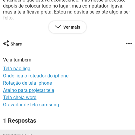
GUIA DE COMPRAS
depois de colocar tudo no lugar, meu computador ligava,
mas a tela ficava preta. Estou na dúvida se existe algo a ser
feito.
Ver mais
Meu notebook é um Samsung, modelo NP300E4C
Share
Configuração:
iPhone / Chrome 74.0.3729.121
Veja também:
Tela não liga
Onde liga o roteador do iphone
Rotação de tela iphone
Atalho para projetar tela
Tela cheia word
Gravador de tela samsung
1 Respostas