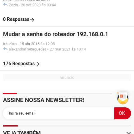
Zezin
-
26 set 2023 às 03:44
0 Respostas
Mudar a senha do roteador 192.168.0.1
tuturiais
-
15 abr 2016 às 12:08
alexandrafreitaguedes
-
27 mar 2021 às 10:14
176 Respostas
ASSINE NOSSA NEWSLETTER!
VEJA TAMBÉM