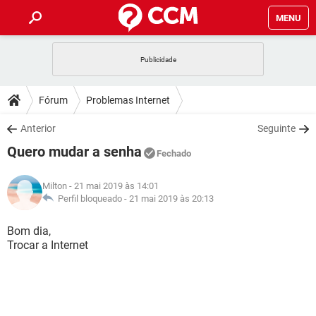
MENU
INÍCIO
JOGOS
WHATSAPP
DICAS
Fórum
Problemas Internet
CELULAR
FACEBOOK
JOGOS
WHATSAPP
DOWNLOADS
Anterior
Seguinte
OUTLOOK
EXCEL
CELULAR
FACEBOOK
Quero mudar a senha
INSTAGRAM
JOGOS
GMAIL
WHATSAPP
Fechado
FÓRUM
OUTLOOK
EXCEL
GUIA DE COMPRAS
CELULAR
FACEBOOK
Milton
- 21 mai 2019 às 14:01
INSTAGRAM
JOGOS
GMAIL
WHATSAPP
GLOSSÁRIO
Perfil bloqueado -
21 mai 2019 às 20:13
OUTLOOK
EXCEL
GUIA DE COMPRAS
CELULAR
FACEBOOK
INSTAGRAM
JOGOS
GMAIL
WHATSAPP
Bom dia,
OUTLOOK
EXCEL
Trocar a Internet
GUIA DE COMPRAS
CELULAR
FACEBOOK
INSTAGRAM
GMAIL
OUTLOOK
EXCEL
GUIA DE COMPRAS
INSTAGRAM
GMAIL