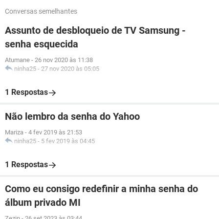
Conversas semelhantes
Assunto de desbloqueio de TV Samsung -
senha esquecida
Atumane
-
26 nov 2020 às 11:38
ninha25
-
27 nov 2020 às 05:05
1 Respostas
Não lembro da senha do Yahoo
Mariza
-
4 fev 2019 às 21:53
ninha25
-
5 fev 2019 às 04:45
1 Respostas
Como eu consigo redefinir a minha senha do
álbum privado MI
Zezin
-
26 set 2023 às 03:44