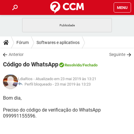
MENU
INÍCIO
JOGOS
WHATSAPP
DICAS
Fórum
Softwares e aplicativos
CELULAR
FACEBOOK
JOGOS
WHATSAPP
DOWNLOADS
Anterior
Seguinte
OUTLOOK
EXCEL
CELULAR
FACEBOOK
Código do WhatsApp
INSTAGRAM
JOGOS
GMAIL
WHATSAPP
Resolvido
/Fechado
FÓRUM
OUTLOOK
EXCEL
GUIA DE COMPRAS
CELULAR
FACEBOOK
LdiaRios
- Atualizado em 23 mai 2019 às 13:21
INSTAGRAM
JOGOS
GMAIL
WHATSAPP
GLOSSÁRIO
Perfil bloqueado -
23 mai 2019 às 13:23
OUTLOOK
EXCEL
GUIA DE COMPRAS
CELULAR
FACEBOOK
INSTAGRAM
JOGOS
GMAIL
WHATSAPP
Bom dia,
OUTLOOK
EXCEL
GUIA DE COMPRAS
CELULAR
FACEBOOK
Preciso do código de verificação do WhatsApp
INSTAGRAM
GMAIL
099991155596.
OUTLOOK
EXCEL
GUIA DE COMPRAS
INSTAGRAM
GMAIL