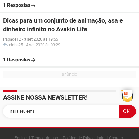
1 Respostas
Dicas para um conjunto de animação, asa e
dinheiro infinito no Avakin Life
Papade12
-
3 set 2020 às 19:55
ninha25
-
4 set 2020 às 03:29
1 Respostas
ASSINE NOSSA NEWSLETTER!
Equipe
Termos de uso
Política de Privacidade
Contato