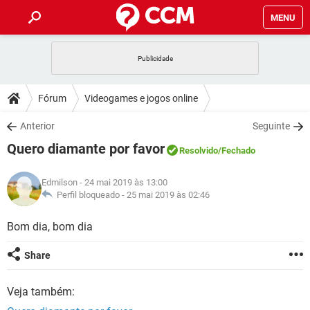
MENU
INÍCIO
JOGOS
WHATSAPP
DICAS
Fórum
Videogames e jogos online
CELULAR
FACEBOOK
JOGOS
WHATSAPP
DOWNLOADS
Anterior
Seguinte
OUTLOOK
EXCEL
CELULAR
FACEBOOK
Quero diamante por favor
INSTAGRAM
JOGOS
GMAIL
WHATSAPP
Resolvido
/Fechado
FÓRUM
OUTLOOK
EXCEL
GUIA DE COMPRAS
CELULAR
FACEBOOK
Edmilson
- 24 mai 2019 às 13:00
INSTAGRAM
JOGOS
GMAIL
WHATSAPP
GLOSSÁRIO
Perfil bloqueado -
25 mai 2019 às 02:46
OUTLOOK
EXCEL
GUIA DE COMPRAS
CELULAR
FACEBOOK
INSTAGRAM
JOGOS
GMAIL
WHATSAPP
Bom dia, bom dia
OUTLOOK
EXCEL
GUIA DE COMPRAS
CELULAR
FACEBOOK
Share
INSTAGRAM
GMAIL
OUTLOOK
EXCEL
GUIA DE COMPRAS
Veja também:
INSTAGRAM
GMAIL