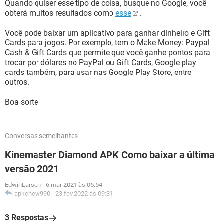
Quando quiser esse tipo de coisa, busque no Google, você
obterá muitos resultados como
esse
.
Você pode baixar um aplicativo para ganhar dinheiro e Gift
Cards para jogos. Por exemplo, tem o Make Money: Paypal
Cash & Gift Cards que permite que você ganhe pontos para
trocar por dólares no PayPal ou Gift Cards, Google play
cards também, para usar nas Google Play Store, entre
outros.
Boa sorte
Conversas semelhantes
Kinemaster Diamond APK Como baixar a última
versão 2021
EdwinLarson
-
6 mar 2021 às 06:54
apkchew990
-
23 fev 2022 às 09:31
3 Respostas