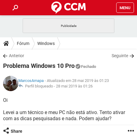
MENU
INÍCIO
JOGOS
WHATSAPP
DICAS
Fórum
Windows
CELULAR
FACEBOOK
JOGOS
WHATSAPP
DOWNLOADS
Anterior
Seguinte
OUTLOOK
EXCEL
CELULAR
FACEBOOK
Problema Windows 10 Pro
INSTAGRAM
JOGOS
GMAIL
WHATSAPP
Fechado
FÓRUM
OUTLOOK
EXCEL
GUIA DE COMPRAS
CELULAR
FACEBOOK
MarcosAmapa
- Atualizado em 28 mai 2019 às 01:23
INSTAGRAM
JOGOS
GMAIL
WHATSAPP
GLOSSÁRIO
Perfil bloqueado -
28 mai 2019 às 01:26
OUTLOOK
EXCEL
GUIA DE COMPRAS
CELULAR
FACEBOOK
INSTAGRAM
JOGOS
GMAIL
WHATSAPP
Oi
OUTLOOK
EXCEL
GUIA DE COMPRAS
CELULAR
FACEBOOK
Levei a um técnico e meu PC não está ativo. Tento ativar
INSTAGRAM
GMAIL
com as dicas pesquisadas e nada. Podem ajudar?
OUTLOOK
EXCEL
GUIA DE COMPRAS
INSTAGRAM
GMAIL
Share