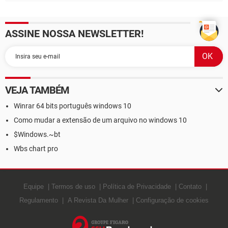
ASSINE NOSSA NEWSLETTER!
VEJA TAMBÉM
Winrar 64 bits português windows 10
Como mudar a extensão de um arquivo no windows 10
$Windows.~bt
Wbs chart pro
Equipe
Termos de uso
Política de Privacidade
Contato
Regulamento
A Revista Da Mulher
Configuração de cookies