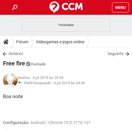
MENU
INÍCIO
JOGOS
WHATSAPP
DICAS
Fórum
Videogames e jogos online
CELULAR
FACEBOOK
JOGOS
WHATSAPP
DOWNLOADS
Anterior
Seguinte
OUTLOOK
EXCEL
CELULAR
FACEBOOK
Free fire
INSTAGRAM
JOGOS
GMAIL
WHATSAPP
Fechado
FÓRUM
OUTLOOK
EXCEL
GUIA DE COMPRAS
CELULAR
FACEBOOK
Andrea
- 5 jul 2019 às 20:54
INSTAGRAM
JOGOS
GMAIL
WHATSAPP
GLOSSÁRIO
Perfil bloqueado -
6 jul 2019 às 04:49
OUTLOOK
EXCEL
GUIA DE COMPRAS
CELULAR
FACEBOOK
INSTAGRAM
JOGOS
GMAIL
WHATSAPP
Boa noite
OUTLOOK
EXCEL
GUIA DE COMPRAS
CELULAR
FACEBOOK
INSTAGRAM
GMAIL
OUTLOOK
EXCEL
GUIA DE COMPRAS
Configuração:
Android / Chrome 75.0.3770.101
INSTAGRAM
GMAIL