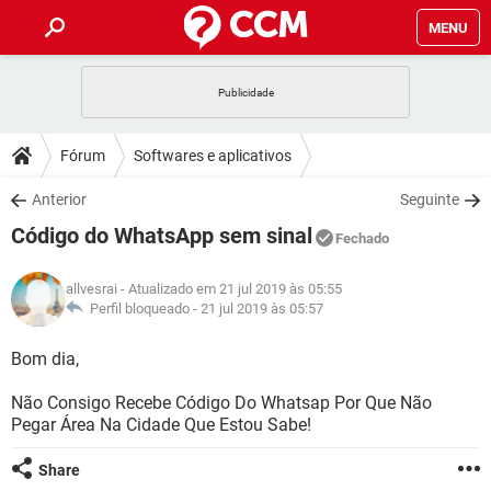
MENU
INÍCIO
JOGOS
WHATSAPP
DICAS
Fórum
Softwares e aplicativos
CELULAR
FACEBOOK
JOGOS
WHATSAPP
DOWNLOADS
Anterior
Seguinte
OUTLOOK
EXCEL
CELULAR
FACEBOOK
Código do WhatsApp sem sinal
INSTAGRAM
JOGOS
GMAIL
WHATSAPP
Fechado
FÓRUM
OUTLOOK
EXCEL
GUIA DE COMPRAS
CELULAR
FACEBOOK
allvesrai
- Atualizado em 21 jul 2019 às 05:55
INSTAGRAM
JOGOS
GMAIL
WHATSAPP
GLOSSÁRIO
Perfil bloqueado -
21 jul 2019 às 05:57
OUTLOOK
EXCEL
GUIA DE COMPRAS
CELULAR
FACEBOOK
INSTAGRAM
JOGOS
GMAIL
WHATSAPP
Bom dia,
OUTLOOK
EXCEL
GUIA DE COMPRAS
CELULAR
FACEBOOK
Não Consigo Recebe Código Do Whatsap Por Que Não
INSTAGRAM
GMAIL
Pegar Área Na Cidade Que Estou Sabe!
OUTLOOK
EXCEL
GUIA DE COMPRAS
INSTAGRAM
GMAIL
Share