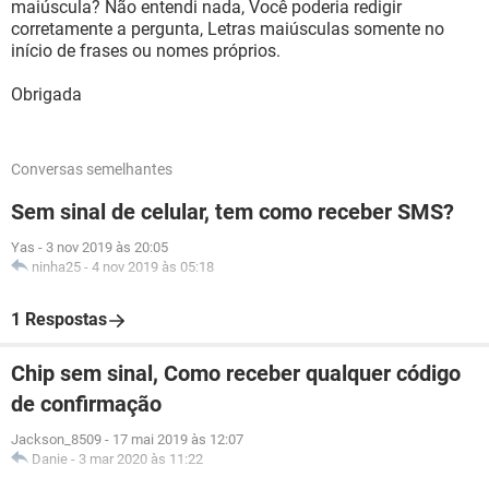
maiúscula? Não entendi nada, Você poderia redigir
corretamente a pergunta, Letras maiúsculas somente no
início de frases ou nomes próprios.
Obrigada
Conversas semelhantes
Sem sinal de celular, tem como receber SMS?
Yas
-
3 nov 2019 às 20:05
ninha25
-
4 nov 2019 às 05:18
1 Respostas
Chip sem sinal, Como receber qualquer código
de confirmação
Jackson_8509
-
17 mai 2019 às 12:07
Danie
-
3 mar 2020 às 11:22