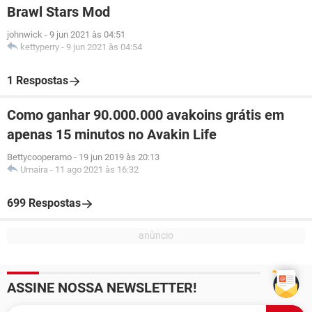
Brawl Stars Mod
johnwick
-
9 jun 2021 às 04:51
kettyperry
-
9 jun 2021 às 04:54
1 Respostas
Como ganhar 90.000.000 avakoins grátis em
apenas 15 minutos no Avakin Life
Bettycooperamo
-
19 jun 2019 às 20:13
Umaira
-
11 ago 2021 às 16:32
699 Respostas
ASSINE NOSSA NEWSLETTER!