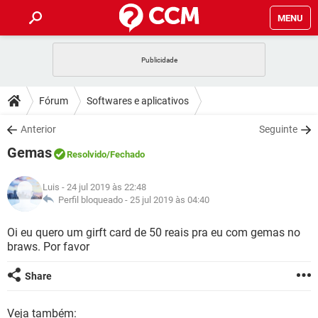
MENU
INÍCIO
JOGOS
WHATSAPP
DICAS
Fórum
Softwares e aplicativos
CELULAR
FACEBOOK
JOGOS
WHATSAPP
DOWNLOADS
Anterior
Seguinte
OUTLOOK
EXCEL
CELULAR
FACEBOOK
Gemas
INSTAGRAM
JOGOS
GMAIL
WHATSAPP
Resolvido
/Fechado
FÓRUM
OUTLOOK
EXCEL
GUIA DE COMPRAS
CELULAR
FACEBOOK
Luis
- 24 jul 2019 às 22:48
INSTAGRAM
JOGOS
GMAIL
WHATSAPP
GLOSSÁRIO
Perfil bloqueado -
25 jul 2019 às 04:40
OUTLOOK
EXCEL
GUIA DE COMPRAS
CELULAR
FACEBOOK
INSTAGRAM
JOGOS
GMAIL
WHATSAPP
Oi eu quero um girft card de 50 reais pra eu com gemas no
OUTLOOK
EXCEL
braws. Por favor
GUIA DE COMPRAS
CELULAR
FACEBOOK
INSTAGRAM
GMAIL
OUTLOOK
EXCEL
Share
GUIA DE COMPRAS
INSTAGRAM
GMAIL
Veja também: