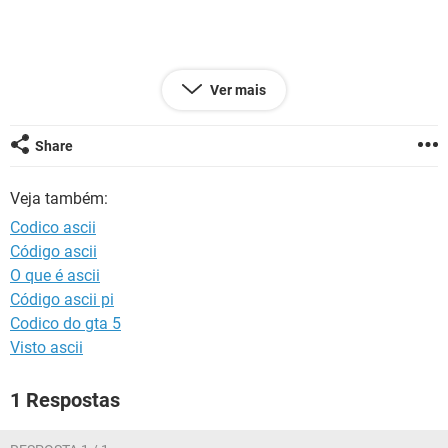
GUIA DE COMPRAS
Ver mais
Share
Configuração:
Windows / Edge 17.17134
Veja também:
Codico ascii
Código ascii
O que é ascii
Código ascii pi
Codico do gta 5
Visto ascii
1 Respostas