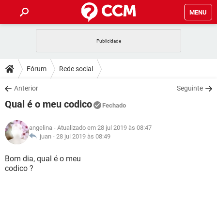
MENU
INÍCIO
JOGOS
WHATSAPP
DICAS
Fórum
Rede social
CELULAR
FACEBOOK
JOGOS
WHATSAPP
DOWNLOADS
Anterior
Seguinte
OUTLOOK
EXCEL
CELULAR
FACEBOOK
Qual é o meu codico
INSTAGRAM
JOGOS
GMAIL
WHATSAPP
Fechado
FÓRUM
OUTLOOK
EXCEL
GUIA DE COMPRAS
CELULAR
FACEBOOK
angelina
- Atualizado em 28 jul 2019 às 08:47
INSTAGRAM
JOGOS
GMAIL
WHATSAPP
GLOSSÁRIO
juan -
28 jul 2019 às 08:49
OUTLOOK
EXCEL
GUIA DE COMPRAS
CELULAR
FACEBOOK
INSTAGRAM
JOGOS
GMAIL
WHATSAPP
Bom dia, qual é o meu
OUTLOOK
EXCEL
codico ?
GUIA DE COMPRAS
CELULAR
FACEBOOK
INSTAGRAM
GMAIL
OUTLOOK
EXCEL
GUIA DE COMPRAS
INSTAGRAM
GMAIL