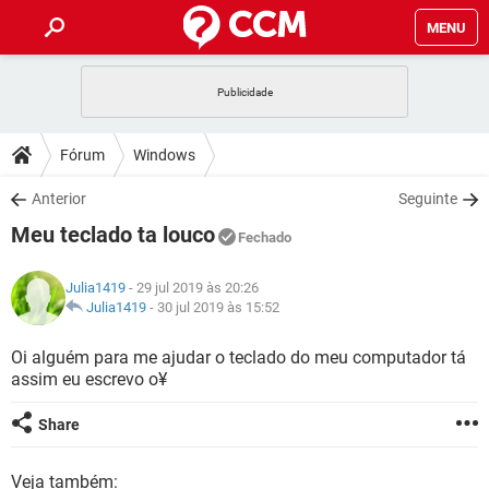
MENU
INÍCIO
JOGOS
WHATSAPP
DICAS
Fórum
Windows
CELULAR
FACEBOOK
JOGOS
WHATSAPP
DOWNLOADS
Anterior
Seguinte
OUTLOOK
EXCEL
CELULAR
FACEBOOK
Meu teclado ta louco
INSTAGRAM
JOGOS
GMAIL
WHATSAPP
Fechado
FÓRUM
OUTLOOK
EXCEL
GUIA DE COMPRAS
CELULAR
FACEBOOK
Julia1419
- 29 jul 2019 às 20:26
INSTAGRAM
JOGOS
GMAIL
WHATSAPP
GLOSSÁRIO
Julia1419
-
30 jul 2019 às 15:52
OUTLOOK
EXCEL
GUIA DE COMPRAS
CELULAR
FACEBOOK
INSTAGRAM
JOGOS
GMAIL
WHATSAPP
Oi alguém para me ajudar o teclado do meu computador tá
OUTLOOK
EXCEL
assim eu escrevo o¥
GUIA DE COMPRAS
CELULAR
FACEBOOK
INSTAGRAM
GMAIL
OUTLOOK
EXCEL
Share
GUIA DE COMPRAS
INSTAGRAM
GMAIL
Veja também: