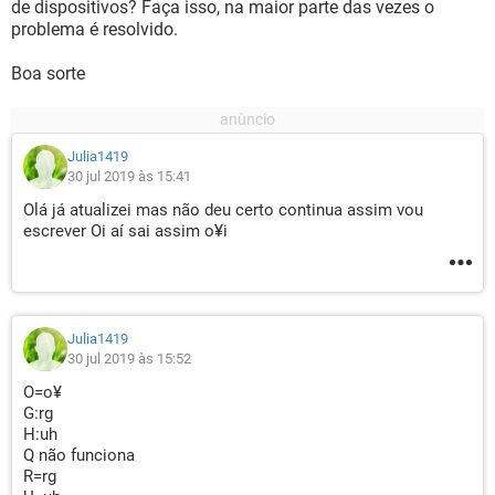
de dispositivos? Faça isso, na maior parte das vezes o
problema é resolvido.
Boa sorte
Julia1419
30 jul 2019 às 15:41
Olá já atualizei mas não deu certo continua assim vou
escrever Oi aí sai assim o¥i
Julia1419
30 jul 2019 às 15:52
O=o¥
G:rg
H:uh
Q não funciona
R=rg