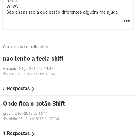
U=uh
W=w\
São essas tecla que estão diferentes alguém me ajuda
Conversas semelhantes
nao tenho a tecla shift
vinicius
-
21 jul 2012 às 19:47
Marco
-
7 jul 2023 às 13:54
3 Respostas
Onde fica o botão Shift
grasi
-
2 fev 2015 às 15:11
ninha25
-
3 fev 2015 às 07:04
1 Respostas