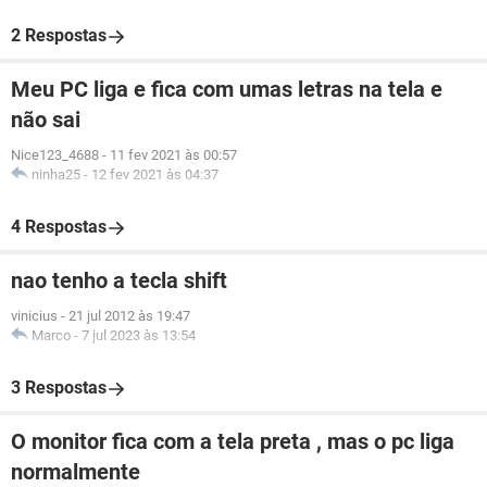
2 Respostas
Meu PC liga e fica com umas letras na tela e
não sai
Nice123_4688
-
11 fev 2021 às 00:57
ninha25
-
12 fev 2021 às 04:37
4 Respostas
nao tenho a tecla shift
vinicius
-
21 jul 2012 às 19:47
Marco
-
7 jul 2023 às 13:54
3 Respostas
O monitor fica com a tela preta , mas o pc liga
normalmente