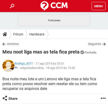
MENU
INÍCIO
JOGOS
WHATSAPP
DICAS
Fórum
Hardware
CELULAR
FACEBOOK
JOGOS
WHATSAPP
DOWNLOADS
Anterior
Seguinte
OUTLOOK
EXCEL
CELULAR
FACEBOOK
Meu noot liga mas as tela fica preta
INSTAGRAM
JOGOS
GMAIL
WHATSAPP
Fechado
FÓRUM
OUTLOOK
EXCEL
GUIA DE COMPRAS
CELULAR
FACEBOOK
Rodrigo_0071
- 17 ago 2019 às 03:01
INSTAGRAM
JOGOS
GMAIL
WHATSAPP
GLOSSÁRIO
valquiriadeondina -
18 ago 2019 às 15:45
OUTLOOK
EXCEL
GUIA DE COMPRAS
CELULAR
FACEBOOK
INSTAGRAM
JOGOS
GMAIL
WHATSAPP
Boa noite meu lote e um Lenovo ele liga mas a tela fica
OUTLOOK
EXCEL
preta como posso resolver sem resetar ele ou tem como
GUIA DE COMPRAS
CELULAR
FACEBOOK
recuperar os arquivos dele
INSTAGRAM
GMAIL
OUTLOOK
EXCEL
GUIA DE COMPRAS
Share
INSTAGRAM
GMAIL