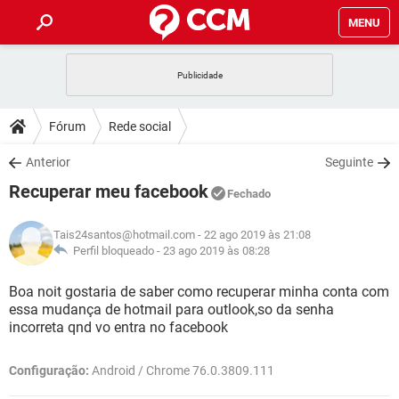
MENU
INÍCIO
JOGOS
WHATSAPP
DICAS
Fórum
Rede social
CELULAR
FACEBOOK
JOGOS
WHATSAPP
DOWNLOADS
Anterior
Seguinte
OUTLOOK
EXCEL
CELULAR
FACEBOOK
Recuperar meu facebook
INSTAGRAM
JOGOS
GMAIL
WHATSAPP
Fechado
FÓRUM
OUTLOOK
EXCEL
GUIA DE COMPRAS
CELULAR
FACEBOOK
Tais24santos@hotmail.com
- 22 ago 2019 às 21:08
INSTAGRAM
JOGOS
GMAIL
WHATSAPP
GLOSSÁRIO
Perfil bloqueado -
23 ago 2019 às 08:28
OUTLOOK
EXCEL
GUIA DE COMPRAS
CELULAR
FACEBOOK
INSTAGRAM
JOGOS
GMAIL
WHATSAPP
Boa noit gostaria de saber como recuperar minha conta com
OUTLOOK
EXCEL
essa mudança de hotmail para outlook,so da senha
GUIA DE COMPRAS
CELULAR
FACEBOOK
incorreta qnd vo entra no facebook
INSTAGRAM
GMAIL
OUTLOOK
EXCEL
GUIA DE COMPRAS
Configuração:
Android / Chrome 76.0.3809.111
INSTAGRAM
GMAIL