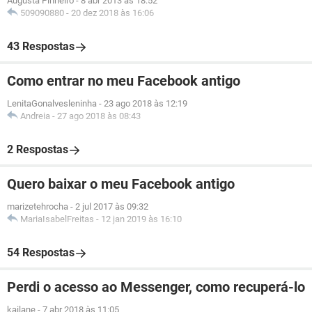
Augusta Pinheiro
-
8 abr 2013 às 18:52
509090880
-
20 dez 2018 às 16:06
43 Respostas
Como entrar no meu Facebook antigo
LenitaGonalvesleninha
-
23 ago 2018 às 12:19
Andreia
-
27 ago 2018 às 08:43
2 Respostas
Quero baixar o meu Facebook antigo
marizetehrocha
-
2 jul 2017 às 09:32
MariaIsabelFreitas
-
12 jan 2019 às 16:10
54 Respostas
Perdi o acesso ao Messenger, como recuperá-lo
kailane
-
7 abr 2018 às 11:05