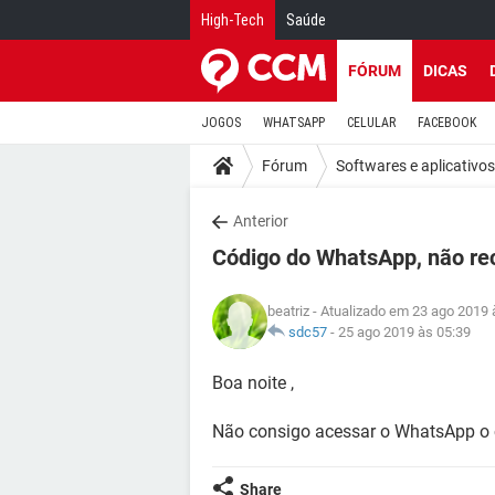
High-Tech
Saúde
FÓRUM
DICAS
JOGOS
WHATSAPP
CELULAR
FACEBOOK
Fórum
Softwares e aplicativos
Anterior
Código do WhatsApp, não re
beatriz
- Atualizado em 23 ago 2019 
sdc57
-
25 ago 2019 às 05:39
Boa noite ,
Não consigo acessar o WhatsApp o 
Share