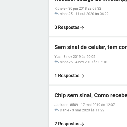
Rithele
-
30 jun 2018 às 09:32
ninha25
-
11 out 2020 às 06:22
3 Respostas
Sem sinal de celular, tem c
Yas
-
3 nov 2019 às 20:05
ninha25
-
4 nov 2019 às 05:18
1 Respostas
Chip sem sinal, Como recebe
Jackson_8509
-
17 mai 2019 às 12:07
Danie
-
3 mar 2020 às 11:22
2 Respostas