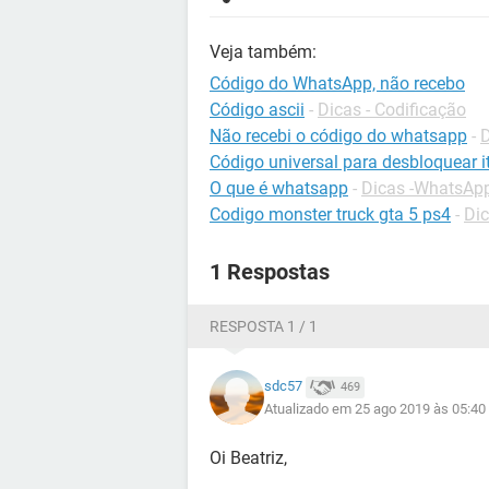
Veja também:
Código do WhatsApp, não recebo
Código ascii
-
Dicas - Codificação
Não recebi o código do whatsapp
-
Código universal para desbloquear it
O que é whatsapp
-
Dicas -WhatsAp
Codigo monster truck gta 5 ps4
-
Dic
1 Respostas
RESPOSTA 1 / 1
sdc57
469
Atualizado em 25 ago 2019 às 05:40
Oi Beatriz,