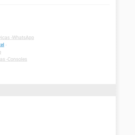
Dicas -WhatsApp
el
-
p
as -Consoles