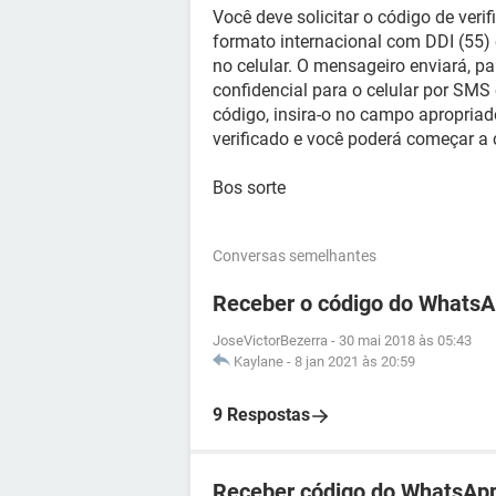
Você deve solicitar o código de ver
formato internacional com DDI (55) 
no celular. O mensageiro enviará, par
confidencial para o celular por SMS
código, insira-o no campo apropriad
verificado e você poderá começar a
Bos sorte
Conversas semelhantes
Receber o código do WhatsA
JoseVictorBezerra
-
30 mai 2018 às 05:43
Kaylane
-
8 jan 2021 às 20:59
9 Respostas
Receber código do WhatsApp