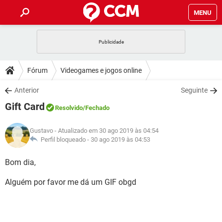
MENU
INÍCIO
JOGOS
WHATSAPP
DICAS
Fórum
Videogames e jogos online
CELULAR
FACEBOOK
JOGOS
WHATSAPP
DOWNLOADS
Anterior
Seguinte
OUTLOOK
EXCEL
CELULAR
FACEBOOK
Gift Card
INSTAGRAM
JOGOS
GMAIL
WHATSAPP
Resolvido
/Fechado
FÓRUM
OUTLOOK
EXCEL
GUIA DE COMPRAS
CELULAR
FACEBOOK
Gustavo
- Atualizado em 30 ago 2019 às 04:54
INSTAGRAM
JOGOS
GMAIL
WHATSAPP
GLOSSÁRIO
Perfil bloqueado -
30 ago 2019 às 04:53
OUTLOOK
EXCEL
GUIA DE COMPRAS
CELULAR
FACEBOOK
INSTAGRAM
JOGOS
GMAIL
WHATSAPP
Bom dia,
OUTLOOK
EXCEL
GUIA DE COMPRAS
CELULAR
FACEBOOK
Alguém por favor me dá um GIF obgd
INSTAGRAM
GMAIL
OUTLOOK
EXCEL
GUIA DE COMPRAS
INSTAGRAM
GMAIL