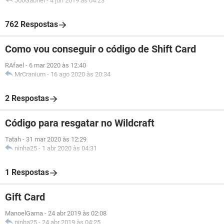
JooGabriel
-
4 jun 2019 às 04:23
762 Respostas
Como vou conseguir o código de Shift Card
RAfael
-
6 mar 2020 às 12:40
MrCranium
-
16 ago 2020 às 20:34
2 Respostas
Código para resgatar no Wildcraft
Tatah
-
31 mar 2020 às 12:29
ninha25
-
1 abr 2020 às 04:31
1 Respostas
Gift Card
ManoelGama
-
24 abr 2019 às 02:08
ninha25
-
24 abr 2019 às 04:25