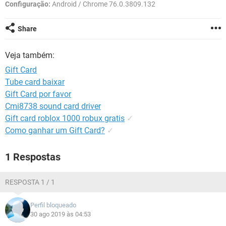
GUIA DE COMPRAS
Configuração:
Android / Chrome 76.0.3809.132
Share
Veja também:
Gift Card
Tube card baixar
Gift Card por favor
Cmi8738 sound card driver
Gift card roblox 1000 robux gratis
✓
Como ganhar um Gift Card?
✓
1 Respostas
RESPOSTA 1 / 1
Perfil bloqueado
30 ago 2019 às 04:53