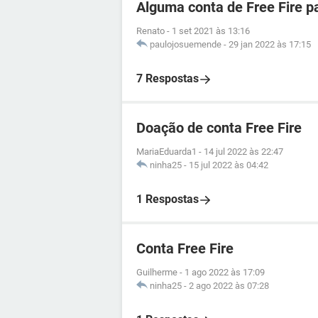
Alguma conta de Free Fire p
Renato
-
1 set 2021 às 13:16
paulojosuemende
-
29 jan 2022 às 17:15
7 Respostas
Doação de conta Free Fire
MariaEduarda1
-
14 jul 2022 às 22:47
ninha25
-
15 jul 2022 às 04:42
1 Respostas
Conta Free Fire
Guilherme
-
1 ago 2022 às 17:09
ninha25
-
2 ago 2022 às 07:28