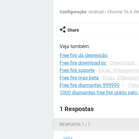
Configuração:
Android / Chrome 76.0.3
Share
Veja também:
Free fire da depressão
Free fire download pc
-
Downloads -
Free fire suporte
-
Dicas -Videogame
Free fire max beta
-
Dicas -Videoga
Free fire diamantes 999999
✓
-
Fóru
1000 diamantes free fire grátis pelo 
1 Respostas
RESPOSTA 1 / 1