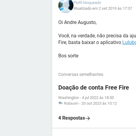
Perfil bloqueado
Atualizado em 2 set 2019 às 17:37
Oi Andre Augusto,
Você, na verdade, não precisa da aj
Fire, basta baixar o aplicativo
Lulub
Bos sorte
Conversas semelhantes
Doação de conta Free Fire
Washington
-
4 jul 2022 às 18:50
Robsom
-
20 out 2023 às 10:12
4 Respostas