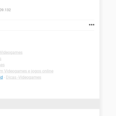
809.132
 Videogames
s
mes
m Videogames e jogos online
id
-
Dicas -Videogames