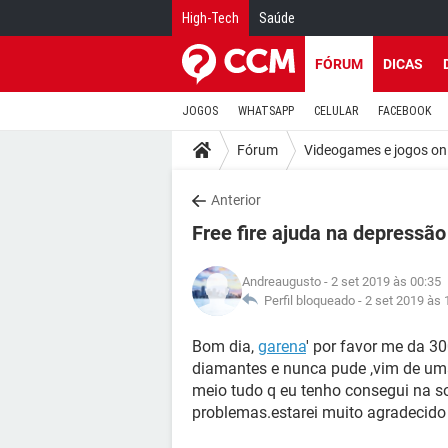
High-Tech
Saúde
FÓRUM
DICAS
JOGOS
WHATSAPP
CELULAR
FACEBOOK
Fórum
Videogames e jogos on
Anterior
Free fire ajuda na depressão
Andreaugusto
- 2 set 2019 às 00:35
Perfil bloqueado -
2 set 2019 às 
Bom dia,
garena
' por favor me da 3
diamantes e nunca pude ,vim de uma 
meio tudo q eu tenho consegui na s
problemas.estarei muito agradecido