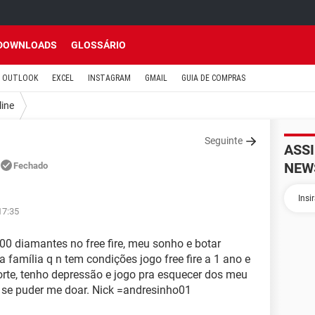
DOWNLOADS
GLOSSÁRIO
OUTLOOK
EXCEL
INSTAGRAM
GMAIL
GUIA DE COMPRAS
line
Seguinte
ASS
NEW
Fechado
17:35
000 diamantes no free fire, meu sonho e botar
família q n tem condições jogo free fire a 1 ano e
orte, tenho depressão e jogo pra esquecer dos meu
 se puder me doar. Nick =andresinho01