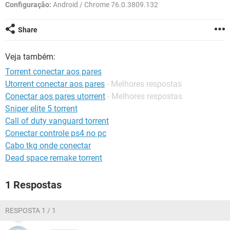
GUIA DE COMPRAS
Configuração:
Android / Chrome 76.0.3809.132
Share
Veja também:
Torrent conectar aos pares
Utorrent conectar aos pares
- Melhores respostas
Conectar aos pares utorrent
- Melhores respostas
Sniper elite 5 torrent
Call of duty vanguard torrent
Conectar controle ps4 no pc
Cabo tkg onde conectar
Dead space remake torrent
1 Respostas
RESPOSTA 1 / 1