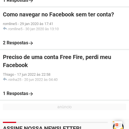
1 Respostas
Como navegar no Facebook sem ter conta?
romline5
-
29 jan 2020 às 17:41
romline5
-
30 jan 2020 às 13:10
2 Respostas
Preciso de uma conta Free Fire, perdi meu
Facebook
Thiago
-
17 jun 2022 às 22:58
ninha25
-
20 jun 2022 às 04:40
1 Respostas
ASSINE NOSSA NEWSLETTER!