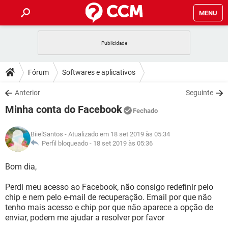
MENU
INÍCIO
JOGOS
WHATSAPP
DICAS
Fórum
Softwares e aplicativos
CELULAR
FACEBOOK
JOGOS
WHATSAPP
DOWNLOADS
Anterior
Seguinte
OUTLOOK
EXCEL
CELULAR
FACEBOOK
Minha conta do Facebook
INSTAGRAM
JOGOS
GMAIL
WHATSAPP
Fechado
FÓRUM
OUTLOOK
EXCEL
GUIA DE COMPRAS
CELULAR
FACEBOOK
BiielSantos
- Atualizado em 18 set 2019 às 05:34
INSTAGRAM
JOGOS
GMAIL
WHATSAPP
GLOSSÁRIO
Perfil bloqueado -
18 set 2019 às 05:36
OUTLOOK
EXCEL
GUIA DE COMPRAS
CELULAR
FACEBOOK
INSTAGRAM
JOGOS
GMAIL
WHATSAPP
Bom dia,
OUTLOOK
EXCEL
GUIA DE COMPRAS
CELULAR
FACEBOOK
Perdi meu acesso ao Facebook, não consigo redefinir pelo
INSTAGRAM
GMAIL
chip e nem pelo e-mail de recuperação. Email por que não
OUTLOOK
EXCEL
GUIA DE COMPRAS
tenho mais acesso e chip por que não aparece a opção de
INSTAGRAM
GMAIL
enviar, podem me ajudar a resolver por favor