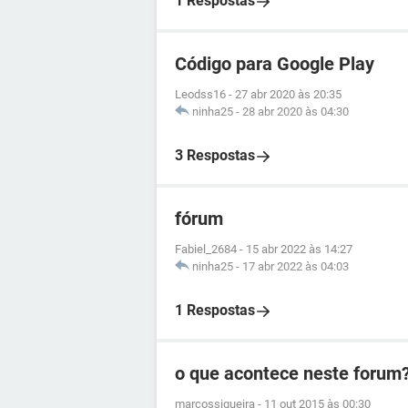
1 Respostas
Código para Google Play
Leodss16
-
27 abr 2020 às 20:35
ninha25
-
28 abr 2020 às 04:30
3 Respostas
fórum
Fabiel_2684
-
15 abr 2022 às 14:27
ninha25
-
17 abr 2022 às 04:03
1 Respostas
o que acontece neste forum
marcossiqueira
-
11 out 2015 às 00:30