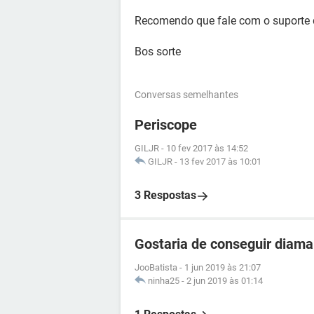
Recomendo que fale com o suporte d
Bos sorte
Conversas semelhantes
Periscope
GILJR
-
10 fev 2017 às 14:52
GILJR
-
13 fev 2017 às 10:01
3 Respostas
Gostaria de conseguir diam
JooBatista
-
1 jun 2019 às 21:07
ninha25
-
2 jun 2019 às 01:14