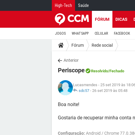
High-Tech
Saúde
FÓRUM
DICAS
JOGOS
WHATSAPP
CELULAR
FACEBOOK
Fórum
Rede social
Anterior
Periscope
Resolvido
/Fechado
Lucasmendes
- 25 set 2019 às 18:0
sdc57
-
26 set 2019 às 05:48
Boa noite!
Gostaria de recuperar minha conta n
Configuração:
Android / Chrome 77.0.38