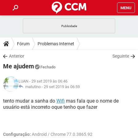
MENU
INÍCIO
JOGOS
WHATSAPP
DICAS
Fórum
Problemas Internet
CELULAR
FACEBOOK
JOGOS
WHATSAPP
DOWNLOADS
Anterior
Seguinte
OUTLOOK
EXCEL
CELULAR
FACEBOOK
Me ajudem
INSTAGRAM
JOGOS
GMAIL
WHATSAPP
Fechado
FÓRUM
OUTLOOK
EXCEL
GUIA DE COMPRAS
CELULAR
FACEBOOK
LUAN
- 29 set 2019 às 06:46
INSTAGRAM
JOGOS
GMAIL
WHATSAPP
GLOSSÁRIO
matutino -
29 set 2019 às 06:59
OUTLOOK
EXCEL
GUIA DE COMPRAS
CELULAR
FACEBOOK
INSTAGRAM
JOGOS
GMAIL
WHATSAPP
tento mudar a sanha do
Wifi
mas fala que o nome de
OUTLOOK
EXCEL
usuário está incorreto oque tenho que fazer
GUIA DE COMPRAS
CELULAR
FACEBOOK
INSTAGRAM
GMAIL
OUTLOOK
EXCEL
GUIA DE COMPRAS
INSTAGRAM
GMAIL
Configuração:
Android / Chrome 77.0.3865.92