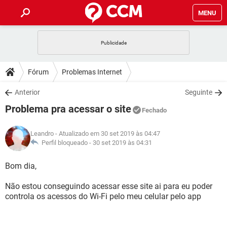
MENU
INÍCIO
JOGOS
WHATSAPP
DICAS
Fórum
Problemas Internet
CELULAR
FACEBOOK
JOGOS
WHATSAPP
DOWNLOADS
Anterior
Seguinte
OUTLOOK
EXCEL
CELULAR
FACEBOOK
Problema pra acessar o site
INSTAGRAM
JOGOS
GMAIL
WHATSAPP
Fechado
FÓRUM
OUTLOOK
EXCEL
GUIA DE COMPRAS
CELULAR
FACEBOOK
Leandro
- Atualizado em 30 set 2019 às 04:47
INSTAGRAM
JOGOS
GMAIL
WHATSAPP
GLOSSÁRIO
Perfil bloqueado -
30 set 2019 às 04:31
OUTLOOK
EXCEL
GUIA DE COMPRAS
CELULAR
FACEBOOK
INSTAGRAM
JOGOS
GMAIL
WHATSAPP
Bom dia,
OUTLOOK
EXCEL
GUIA DE COMPRAS
CELULAR
FACEBOOK
Não estou conseguindo acessar esse site ai para eu poder
INSTAGRAM
GMAIL
controla os acessos do Wi-Fi pelo meu celular pelo app
OUTLOOK
EXCEL
GUIA DE COMPRAS
INSTAGRAM
GMAIL