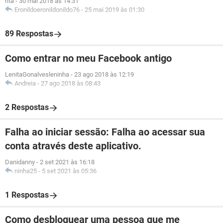
rita
-
30 mai 2018 às 14:31
Eronildoeronildonildo76
-
25 mai 2019 às 01:30
89 Respostas
Como entrar no meu Facebook antigo
LenitaGonalvesleninha
-
23 ago 2018 às 12:19
Andreia
-
27 ago 2018 às 08:43
2 Respostas
Falha ao iniciar sessão: Falha ao acessar sua
conta através deste aplicativo.
Danidanny
-
2 set 2021 às 16:18
ninha25
-
5 set 2021 às 05:36
1 Respostas
Como desbloquear uma pessoa que me