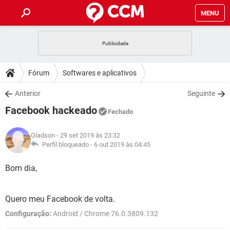
MENU
INÍCIO
JOGOS
WHATSAPP
DICAS
Fórum
Softwares e aplicativos
CELULAR
FACEBOOK
JOGOS
WHATSAPP
DOWNLOADS
Anterior
Seguinte
OUTLOOK
EXCEL
CELULAR
FACEBOOK
Facebook hackeado
INSTAGRAM
JOGOS
GMAIL
WHATSAPP
Fechado
FÓRUM
OUTLOOK
EXCEL
GUIA DE COMPRAS
CELULAR
FACEBOOK
Gladson
- 29 set 2019 às 23:32
INSTAGRAM
JOGOS
GMAIL
WHATSAPP
GLOSSÁRIO
Perfil bloqueado -
6 out 2019 às 04:45
OUTLOOK
EXCEL
GUIA DE COMPRAS
CELULAR
FACEBOOK
INSTAGRAM
JOGOS
GMAIL
WHATSAPP
Bom dia,
OUTLOOK
EXCEL
GUIA DE COMPRAS
CELULAR
FACEBOOK
INSTAGRAM
GMAIL
Quero meu Facebook de volta.
OUTLOOK
EXCEL
GUIA DE COMPRAS
Configuração:
Android / Chrome 76.0.3809.132
INSTAGRAM
GMAIL