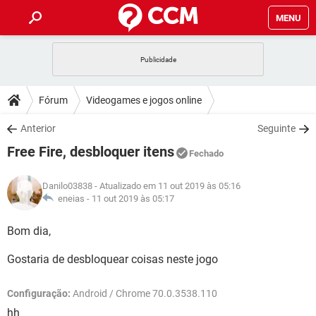
MENU
INÍCIO
JOGOS
WHATSAPP
DICAS
Fórum
Videogames e jogos online
CELULAR
FACEBOOK
JOGOS
WHATSAPP
DOWNLOADS
Anterior
Seguinte
OUTLOOK
EXCEL
CELULAR
FACEBOOK
Free Fire, desbloquer itens
INSTAGRAM
JOGOS
GMAIL
WHATSAPP
Fechado
FÓRUM
OUTLOOK
EXCEL
GUIA DE COMPRAS
CELULAR
FACEBOOK
Danilo03838
- Atualizado em 11 out 2019 às 05:16
INSTAGRAM
JOGOS
GMAIL
WHATSAPP
GLOSSÁRIO
eneias -
11 out 2019 às 05:17
OUTLOOK
EXCEL
GUIA DE COMPRAS
CELULAR
FACEBOOK
INSTAGRAM
JOGOS
GMAIL
WHATSAPP
Bom dia,
OUTLOOK
EXCEL
GUIA DE COMPRAS
CELULAR
FACEBOOK
Gostaria de desbloquear coisas neste jogo
INSTAGRAM
GMAIL
OUTLOOK
EXCEL
GUIA DE COMPRAS
Configuração:
Android / Chrome 70.0.3538.110
INSTAGRAM
GMAIL
hh