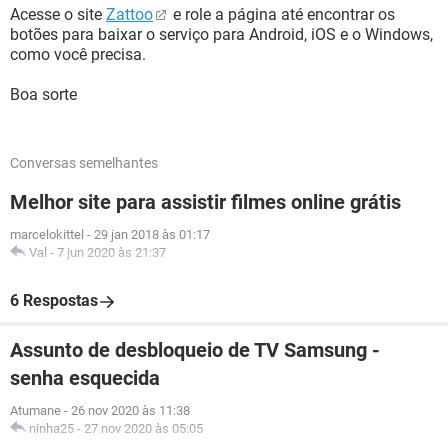
Acesse o site
Zattoo
e role a página até encontrar os
botões para baixar o serviço para Android, iOS e o Windows,
como você precisa.
Boa sorte
Conversas semelhantes
Melhor site para assistir filmes online grátis
marcelokittel
-
29 jan 2018 às 01:17
Val
-
7 jun 2020 às 21:37
6 Respostas
Assunto de desbloqueio de TV Samsung -
senha esquecida
Atumane
-
26 nov 2020 às 11:38
ninha25
-
27 nov 2020 às 05:05