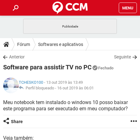
MENU
INÍCIO
JOGOS
WHATSAPP
DICAS
Fórum
Softwares e aplicativos
CELULAR
FACEBOOK
JOGOS
WHATSAPP
DOWNLOADS
Anterior
Seguinte
OUTLOOK
EXCEL
CELULAR
FACEBOOK
Software para assistir TV no PC
INSTAGRAM
JOGOS
GMAIL
WHATSAPP
Fechado
FÓRUM
OUTLOOK
EXCEL
GUIA DE COMPRAS
CELULAR
FACEBOOK
TCHESKO100
- 13 out 2019 às 13:49
INSTAGRAM
JOGOS
GMAIL
WHATSAPP
GLOSSÁRIO
Perfil bloqueado -
16 out 2019 às 06:01
OUTLOOK
EXCEL
GUIA DE COMPRAS
CELULAR
FACEBOOK
INSTAGRAM
JOGOS
GMAIL
WHATSAPP
Meu notebook tem instalado o windows 10 posso baixar
OUTLOOK
EXCEL
este programa para ser executado em meu computador?
GUIA DE COMPRAS
CELULAR
FACEBOOK
INSTAGRAM
GMAIL
OUTLOOK
EXCEL
Share
GUIA DE COMPRAS
INSTAGRAM
GMAIL
Veja também: