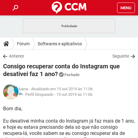
MENU
INÍCIO
JOGOS
WHATSAPP
DICAS
Fórum
Softwares e aplicativos
CELULAR
FACEBOOK
JOGOS
WHATSAPP
DOWNLOADS
Anterior
Seguinte
OUTLOOK
EXCEL
CELULAR
FACEBOOK
Consigo recuperar conta do Instagram que
INSTAGRAM
JOGOS
GMAIL
WHATSAPP
FÓRUM
OUTLOOK
EXCEL
desativei faz 1 ano?
Fechado
GUIA DE COMPRAS
CELULAR
FACEBOOK
INSTAGRAM
JOGOS
GMAIL
WHATSAPP
GLOSSÁRIO
OUTLOOK
EXCEL
luana
- Atualizado em 15 out 2019 às 11:06
GUIA DE COMPRAS
CELULAR
FACEBOOK
Perfil bloqueado -
15 out 2019 às 11:06
INSTAGRAM
JOGOS
GMAIL
WHATSAPP
OUTLOOK
EXCEL
Bom dia,
GUIA DE COMPRAS
CELULAR
FACEBOOK
INSTAGRAM
GMAIL
OUTLOOK
EXCEL
Eu desativei minha conta do Instagram já faz mais de 1 ano,
GUIA DE COMPRAS
e hoje eu estava precisando dela só que não consigo
INSTAGRAM
GMAIL
recupera-lá, vocês sabem se eu consigo recuperar ela de