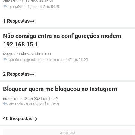
gilmara
-
20 jun 2022 às 14:21
ninha25
-
21 jun 2022 às 04:40
1 Respostas
Não consigo entra na configurações modem
192.168.15.1
Mega
-
20 abr 2020 às 13:03
quintino_c@hotmail.com
-
6 mar 2021 às 10:21
2 Respostas
Bloquear quem me bloqueou no Instagram
danieljapor
-
2 jun 2021 às 14:40
Amanda
-
9 out 2023 às 14:59
40 Respostas