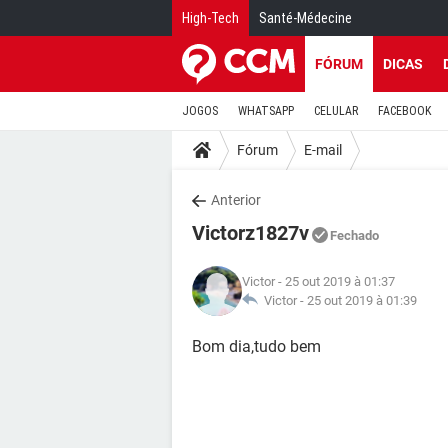
High-Tech
Santé-Médecine
FÓRUM
DICAS
JOGOS
WHATSAPP
CELULAR
FACEBOOK
Fórum
E-mail
Anterior
Victorz1827v
Fechado
Victor
- 25 out 2019 à 01:37
Victor -
25 out 2019 à 01:39
Bom dia,tudo bem