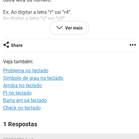
GUIA DE COMPRAS
Ex. Ao digitar a letra “r” sai “r4”.
Ao digitar a letra “o” sai “o9”
Ver mais
É assim por diante.
O problema não é nenhuma função ativa do teclado. É
Share
notável que é algum vírus danificando o sistema .
Veja também:
Alguém pode me ajudar como resolver?
Problema no teclado
Já até restaurei “formatei” o Windows e nada
Símbolo de grau no teclado
Arroba no teclado
Configuração:
iPhone / Safari 12.1.2
Pi no teclado
Barra em pé teclado
Check no teclado
1 Respostas