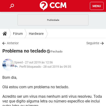
MENU
INÍCIO
JOGOS
WHATSAPP
DICAS
Fórum
Hardware
CELULAR
FACEBOOK
JOGOS
WHATSAPP
DOWNLOADS
Anterior
Seguinte
OUTLOOK
EXCEL
CELULAR
FACEBOOK
Problema no teclado
INSTAGRAM
JOGOS
GMAIL
WHATSAPP
Fechado
FÓRUM
OUTLOOK
EXCEL
GUIA DE COMPRAS
CELULAR
FACEBOOK
Speed
- 27 out 2019 às 12:56
INSTAGRAM
JOGOS
GMAIL
WHATSAPP
GLOSSÁRIO
Perfil bloqueado -
28 out 2019 às 09:35
OUTLOOK
EXCEL
GUIA DE COMPRAS
CELULAR
FACEBOOK
INSTAGRAM
JOGOS
GMAIL
WHATSAPP
Bom dia,
OUTLOOK
EXCEL
GUIA DE COMPRAS
CELULAR
FACEBOOK
Olá estou com um problema no teclado.
INSTAGRAM
GMAIL
OUTLOOK
EXCEL
GUIA DE COMPRAS
Acredito ser um vírus mas nenhum anti vírus resolveu. Toda
INSTAGRAM
GMAIL
vez que digito alguma letra ou número específico ele inclui
outra letra ou número.