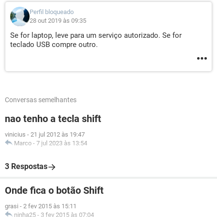
Perfil bloqueado
28 out 2019 às 09:35
Se for laptop, leve para um serviço autorizado. Se for
teclado USB compre outro.
Conversas semelhantes
nao tenho a tecla shift
vinicius
-
21 jul 2012 às 19:47
Marco
-
7 jul 2023 às 13:54
3 Respostas
Onde fica o botão Shift
grasi
-
2 fev 2015 às 15:11
ninha25
-
3 fev 2015 às 07:04