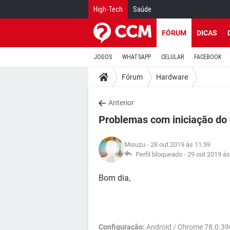
High-Tech
Saúde
FÓRUM
DICAS
JOGOS
WHATSAPP
CELULAR
FACEBOOK
Fórum
Hardware
Anterior
Problemas com iniciação do
Misuzu
- 28 out 2019 às 11:59
Perfil bloqueado -
29 out 2019 às
Bom dia,
Configuração:
Android / Chrome 78.0.39