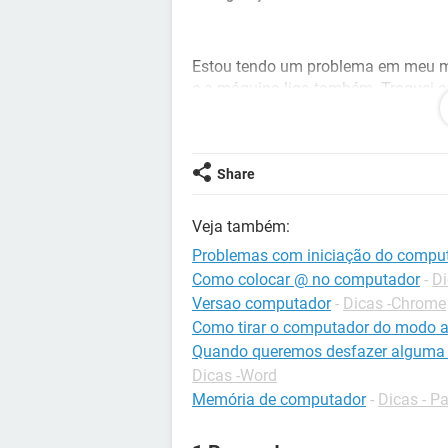
Estou tendo um problema em meu mo
e a máquina liga também. Troquei 
assim não está dando imagem. O neg
do monitor também liga, mas não dá
borracha nas memórias, liguei o p
Share
sei se a influência de uma placa d
que esse seja o problema. Queria sa
Veja também:
Problemas com iniciação do compu
Como colocar @ no computador
-
Di
Versao computador
-
Dicas -Chrome
Como tirar o computador do modo a
Quando queremos desfazer alguma 
Dicas -Word
Memória de computador
-
Dicas - P