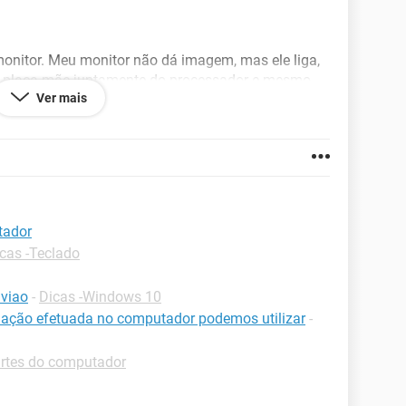
nitor. Meu monitor não dá imagem, mas ele liga,
a placa mãe juntamente do processador e mesmo
Ver mais
ócio é que a máquina liga, o mouse, e a bolinha
 imagem. Já limpei todas as peças, passei
c sem elas e mesmo assim não dá imagem. Eu não
e vídeo muda, pois eu não possuo uma e desconfio
ber o que de fato está dando errado :/
tador
cas -Teclado
viao
-
Dicas -Windows 10
ação efetuada no computador podemos utilizar
-
artes do computador