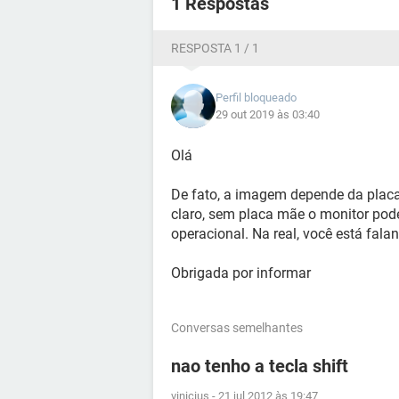
1 Respostas
RESPOSTA 1 / 1
Perfil bloqueado
29 out 2019 às 03:40
Olá
De fato, a imagem depende da placa
claro, sem placa mãe o monitor pode
operacional. Na real, você está fa
Obrigada por informar
Conversas semelhantes
nao tenho a tecla shift
vinicius
-
21 jul 2012 às 19:47