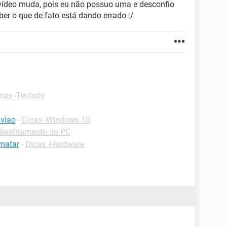
e vídeo muda, pois eu não possuo uma e desconfio
ber o que de fato está dando errado :/
cas -Teclado
viao
-
Dicas -Windows 10
-Resfriamento do PC
matar
-
Dicas -Hardware