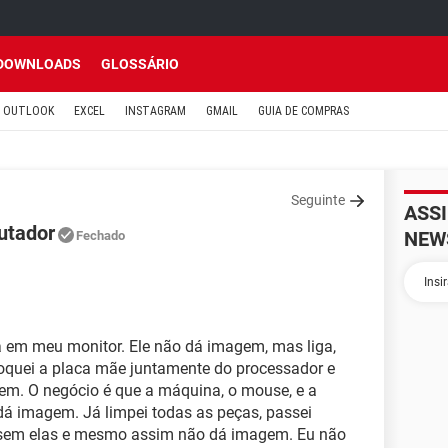
DOWNLOADS
GLOSSÁRIO
OUTLOOK
EXCEL
INSTAGRAM
GMAIL
GUIA DE COMPRAS
Seguinte
ASS
utador
NEW
Fechado
 em meu monitor. Ele não dá imagem, mas liga,
quei a placa mãe juntamente do processador e
. O negócio é que a máquina, o mouse, e a
dá imagem. Já limpei todas as peças, passei
c sem elas e mesmo assim não dá imagem. Eu não