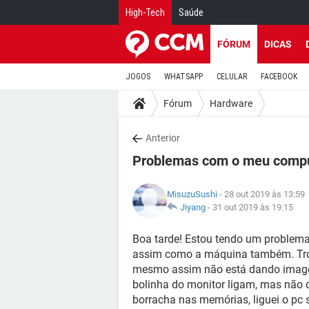
High-Tech
Saúde
FÓRUM
DICAS
JOGOS
WHATSAPP
CELULAR
FACEBOOK
Fórum
Hardware
Anterior
Problemas com o meu comp
MisuzuSushi
- 28 out 2019 às 13:59
Jiyang
-
31 out 2019 às 19:15
Boa tarde! Estou tendo um problema
assim como a máquina também. Tro
mesmo assim não está dando imagem
bolinha do monitor ligam, mas não 
borracha nas memórias, liguei o p