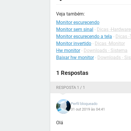
Veja também:
Monitor escurecendo
Monitor sem sinal
-
Dicas -Hardware
Monitor escurecendo a tela
-
Dicas -
Monitor invertido
-
Dicas -Monitor
Hw monitor
-
Downloads - Sistema
Baixar hw monitor
-
Downloads - Si
1 Respostas
RESPOSTA 1 / 1
Perfil bloqueado
31 out 2019 às 04:41
Olá