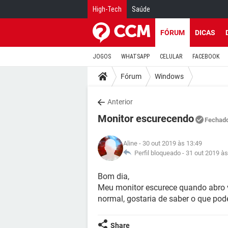
High-Tech
Saúde
FÓRUM
DICAS
JOGOS
WHATSAPP
CELULAR
FACEBOOK
Fórum
Windows
Anterior
Monitor escurecendo
Fechad
Aline
- 30 out 2019 às 13:49
Perfil bloqueado -
31 out 2019 às
Bom dia,
Meu monitor escurece quando abro v
normal, gostaria de saber o que pod
Share