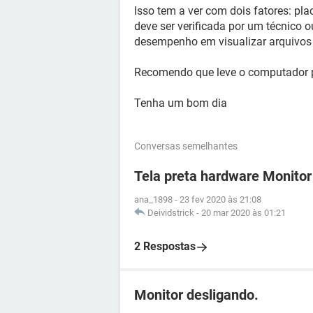
Isso tem a ver com dois fatores: pl
deve ser verificada por um técnico
desempenho em visualizar arquivos
Recomendo que leve o computador p
Tenha um bom dia
Conversas semelhantes
Tela preta hardware Monitor
ana_1898
-
23 fev 2020 às 21:08
Deividstrick
-
20 mar 2020 às 01:21
2 Respostas
Monitor desligando.