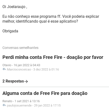
Oi Joelaraujo ,
Eu não conheço esse programa ff. Você poderia explicar
melhor, identificando qual é esse aplicativo?
Obrigada
Conversas semelhantes
Perdi minha conta Free Fire - doação por favor
Otavio
-
16 jan 2022 à 04:43
Marcioconceicao
-
3 dez 2022 à 01:16
2 Respostas
Alguma conta de Free Fire para doação
Renato
-
1 set 2021 à 13:16
paulojosuemende
-
29 jan 2022 à 17:15