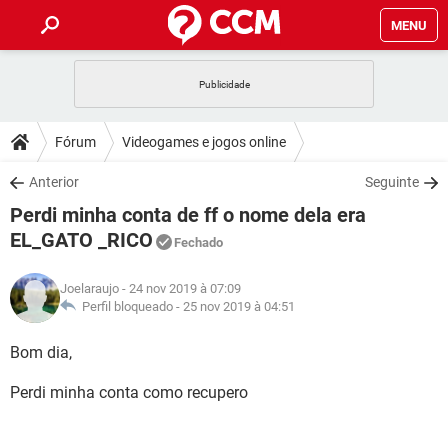
MENU
INÍCIO
JOGOS
WHATSAPP
DICAS
Fórum
Videogames e jogos online
CELULAR
FACEBOOK
JOGOS
WHATSAPP
DOWNLOADS
Anterior
Seguinte
OUTLOOK
EXCEL
CELULAR
FACEBOOK
Perdi minha conta de ff o nome dela era
INSTAGRAM
JOGOS
GMAIL
WHATSAPP
FÓRUM
OUTLOOK
EXCEL
EL_GATO _RICO
Fechado
GUIA DE COMPRAS
CELULAR
FACEBOOK
INSTAGRAM
JOGOS
GMAIL
WHATSAPP
GLOSSÁRIO
OUTLOOK
EXCEL
Joelaraujo
- 24 nov 2019 à 07:09
GUIA DE COMPRAS
CELULAR
FACEBOOK
Perfil bloqueado -
25 nov 2019 à 04:51
INSTAGRAM
JOGOS
GMAIL
WHATSAPP
OUTLOOK
EXCEL
Bom dia,
GUIA DE COMPRAS
CELULAR
FACEBOOK
INSTAGRAM
GMAIL
OUTLOOK
EXCEL
Perdi minha conta como recupero
GUIA DE COMPRAS
INSTAGRAM
GMAIL