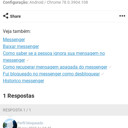
GUIA DE COMPRAS
Configuração:
Android / Chrome 78.0.3904.108
Share
Veja também:
Messenger
Baixar messenger
Como saber se a pessoa ignora sua mensagem no
messenger
✓
Como recuperar mensagem apagada do messenger
✓
Fui bloqueado no messenger como desbloquear
✓
Historico messenger
1 Respostas
RESPOSTA 1 / 1
Perfil bloqueado