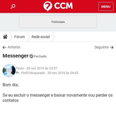
MENU
INÍCIO
JOGOS
WHATSAPP
DICAS
Fórum
Rede social
CELULAR
FACEBOOK
JOGOS
WHATSAPP
DOWNLOADS
Anterior
Seguinte
OUTLOOK
EXCEL
CELULAR
FACEBOOK
Messenger
INSTAGRAM
JOGOS
GMAIL
WHATSAPP
Fechado
FÓRUM
OUTLOOK
EXCEL
GUIA DE COMPRAS
CELULAR
FACEBOOK
Paulo
- 28 nov 2019 às 20:57
INSTAGRAM
JOGOS
GMAIL
WHATSAPP
GLOSSÁRIO
Perfil bloqueado -
29 nov 2019 às 04:43
OUTLOOK
EXCEL
GUIA DE COMPRAS
CELULAR
FACEBOOK
INSTAGRAM
JOGOS
GMAIL
WHATSAPP
Bom dia,
OUTLOOK
EXCEL
GUIA DE COMPRAS
CELULAR
FACEBOOK
Se eu excluir o messenger e baixar novamente vou perder os
INSTAGRAM
GMAIL
contatos
OUTLOOK
EXCEL
GUIA DE COMPRAS
INSTAGRAM
GMAIL