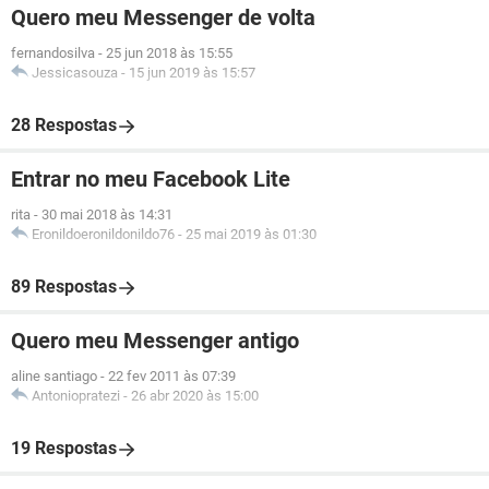
Quero meu Messenger de volta
fernandosilva
-
25 jun 2018 às 15:55
Jessicasouza
-
15 jun 2019 às 15:57
28 Respostas
Entrar no meu Facebook Lite
rita
-
30 mai 2018 às 14:31
Eronildoeronildonildo76
-
25 mai 2019 às 01:30
89 Respostas
Quero meu Messenger antigo
aline santiago
-
22 fev 2011 às 07:39
Antoniopratezi
-
26 abr 2020 às 15:00
19 Respostas