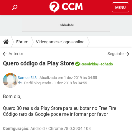
MENU
INÍCIO
JOGOS
WHATSAPP
DICAS
Fórum
Videogames e jogos online
CELULAR
FACEBOOK
JOGOS
WHATSAPP
DOWNLOADS
Anterior
Seguinte
OUTLOOK
EXCEL
CELULAR
FACEBOOK
Quero código da Play Store
INSTAGRAM
JOGOS
GMAIL
WHATSAPP
Resolvido
/Fechado
FÓRUM
OUTLOOK
EXCEL
GUIA DE COMPRAS
CELULAR
FACEBOOK
Samuel548
- Atualizado em 1 dez 2019 às 04:55
INSTAGRAM
JOGOS
GMAIL
WHATSAPP
GLOSSÁRIO
Perfil bloqueado -
1 dez 2019 às 04:55
OUTLOOK
EXCEL
GUIA DE COMPRAS
CELULAR
FACEBOOK
INSTAGRAM
JOGOS
GMAIL
WHATSAPP
Bom dia,
OUTLOOK
EXCEL
GUIA DE COMPRAS
CELULAR
FACEBOOK
Quero 30 reais da Play Store para eu botar no Free Fire
INSTAGRAM
GMAIL
Código raro da Google pode me informar por favor
OUTLOOK
EXCEL
GUIA DE COMPRAS
INSTAGRAM
GMAIL
Configuração:
Android / Chrome 78.0.3904.108