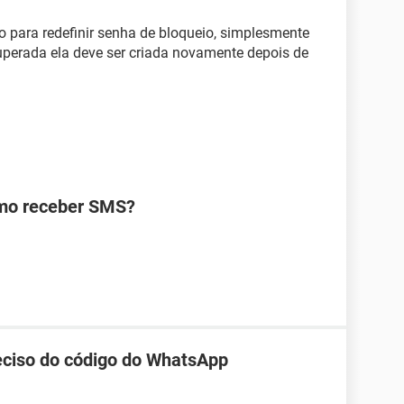
io para redefinir senha de bloqueio, simplesmente
uperada ela deve ser criada novamente depois de
omo receber SMS?
reciso do código do WhatsApp