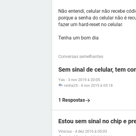
Não entendi, celular não recebe cód
porque a senha do celular não é rec
fazer um hard-reset no celular.
Tenha um bom dia
Conversas semelhantes
Sem sinal de celular, tem c
Yas
-
3 nov 2019 à 20:05
ninha25
-
4 nov 2019 à 05:18
1 Respostas
Estou sem sinal no chip e p
Vinicius
-
4 dez 2016 à 05:03