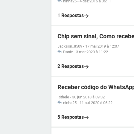
ninha25
-
4 dez 2016 à 06:11
1 Respostas
Chip sem sinal, Como recebe
Jackson_8509
-
17 mai 2019 à 12:07
Danie
-
3 mar 2020 à 11:22
2 Respostas
Receber código do WhatsApp
Rithele
-
30 jun 2018 à 09:32
ninha25
-
11 out 2020 à 06:22
3 Respostas