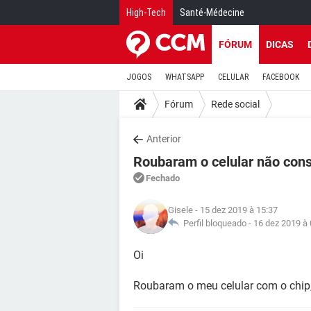
High-Tech
Santé-Médecine
FÓRUM
DICAS
JOGOS
WHATSAPP
CELULAR
FACEBOOK
Fórum
Rede social
Anterior
Roubaram o celular não cons
Fechado
Gisele
- 15 dez 2019 à 15:37
Perfil bloqueado -
16 dez 2019 à 
Oi
Roubaram o meu celular com o chip,