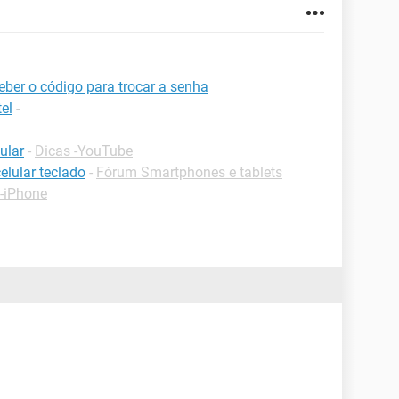
ber o código para trocar a senha
el
-
ular
-
Dicas -YouTube
elular teclado
-
Fórum Smartphones e tablets
 -iPhone