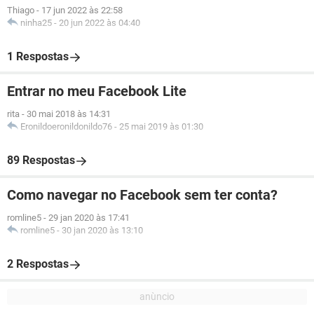
Thiago
-
17 jun 2022 às 22:58
ninha25
-
20 jun 2022 às 04:40
1 Respostas
Entrar no meu Facebook Lite
rita
-
30 mai 2018 às 14:31
Eronildoeronildonildo76
-
25 mai 2019 às 01:30
89 Respostas
Como navegar no Facebook sem ter conta?
romline5
-
29 jan 2020 às 17:41
romline5
-
30 jan 2020 às 13:10
2 Respostas