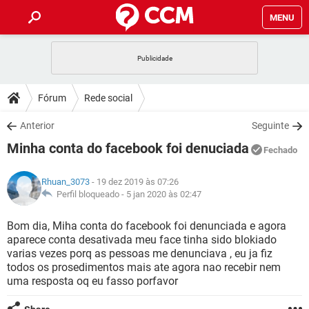
MENU
INÍCIO
JOGOS
WHATSAPP
DICAS
Fórum
Rede social
CELULAR
FACEBOOK
JOGOS
WHATSAPP
DOWNLOADS
Anterior
Seguinte
OUTLOOK
EXCEL
CELULAR
FACEBOOK
Minha conta do facebook foi denuciada
INSTAGRAM
JOGOS
GMAIL
WHATSAPP
Fechado
FÓRUM
OUTLOOK
EXCEL
GUIA DE COMPRAS
CELULAR
FACEBOOK
Rhuan_3073
- 19 dez 2019 às 07:26
INSTAGRAM
JOGOS
GMAIL
WHATSAPP
GLOSSÁRIO
Perfil bloqueado -
5 jan 2020 às 02:47
OUTLOOK
EXCEL
GUIA DE COMPRAS
CELULAR
FACEBOOK
INSTAGRAM
JOGOS
GMAIL
WHATSAPP
Bom dia, Miha conta do facebook foi denunciada e agora
OUTLOOK
EXCEL
aparece conta desativada meu face tinha sido blokiado
GUIA DE COMPRAS
CELULAR
FACEBOOK
varias vezes porq as pessoas me denunciava , eu ja fiz
INSTAGRAM
GMAIL
todos os prosedimentos mais ate agora nao recebir nem
OUTLOOK
EXCEL
GUIA DE COMPRAS
uma resposta oq eu fasso porfavor
INSTAGRAM
GMAIL