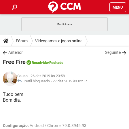
MENU
INÍCIO
JOGOS
WHATSAPP
DICAS
Fórum
Videogames e jogos online
CELULAR
FACEBOOK
JOGOS
WHATSAPP
DOWNLOADS
Anterior
Seguinte
OUTLOOK
EXCEL
CELULAR
FACEBOOK
Free Fire
INSTAGRAM
JOGOS
GMAIL
WHATSAPP
Resolvido
/Fechado
FÓRUM
OUTLOOK
EXCEL
GUIA DE COMPRAS
CELULAR
FACEBOOK
Cauan
- 26 dez 2019 às 23:58
INSTAGRAM
JOGOS
GMAIL
WHATSAPP
GLOSSÁRIO
Perfil bloqueado -
27 dez 2019 às 02:17
OUTLOOK
EXCEL
GUIA DE COMPRAS
CELULAR
FACEBOOK
INSTAGRAM
JOGOS
GMAIL
WHATSAPP
Tudo bem
OUTLOOK
EXCEL
Bom dia,
GUIA DE COMPRAS
CELULAR
FACEBOOK
INSTAGRAM
GMAIL
OUTLOOK
EXCEL
GUIA DE COMPRAS
INSTAGRAM
GMAIL
Configuração:
Android / Chrome 79.0.3945.93