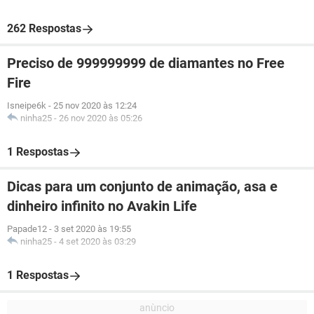
262 Respostas
Preciso de 999999999 de diamantes no Free
Fire
Isneipe6k
-
25 nov 2020 às 12:24
ninha25
-
26 nov 2020 às 05:26
1 Respostas
Dicas para um conjunto de animação, asa e
dinheiro infinito no Avakin Life
Papade12
-
3 set 2020 às 19:55
ninha25
-
4 set 2020 às 03:29
1 Respostas