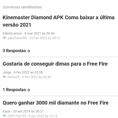
Conversas semelhantes
Kinemaster Diamond APK Como baixar a última
versão 2021
EdwinLarson
-
6 mar 2021 às 06:54
apkchew990
-
23 fev 2022 às 09:31
3 Respostas
Gostaria de conseguir dimas para o Free Fire
Jorge
-
6 fev 2022 às 03:28
ninha25
-
6 fev 2022 às 03:45
1 Respostas
Quero ganhar 3000 mil diamante no Free Fire
Kaua
-
29 set 2019 às 00:21
2901732733
-
8 jan 2023 às 16:15