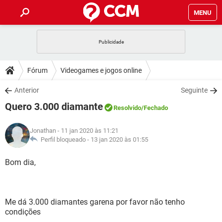
MENU
INÍCIO
JOGOS
WHATSAPP
DICAS
Fórum
Videogames e jogos online
CELULAR
FACEBOOK
JOGOS
WHATSAPP
DOWNLOADS
Anterior
Seguinte
OUTLOOK
EXCEL
CELULAR
FACEBOOK
Quero 3.000 diamante
INSTAGRAM
JOGOS
GMAIL
WHATSAPP
Resolvido
/Fechado
FÓRUM
OUTLOOK
EXCEL
GUIA DE COMPRAS
CELULAR
FACEBOOK
Jonathan
- 11 jan 2020 às 11:21
INSTAGRAM
JOGOS
GMAIL
WHATSAPP
GLOSSÁRIO
Perfil bloqueado -
13 jan 2020 às 01:55
OUTLOOK
EXCEL
GUIA DE COMPRAS
CELULAR
FACEBOOK
INSTAGRAM
JOGOS
GMAIL
WHATSAPP
Bom dia,
OUTLOOK
EXCEL
GUIA DE COMPRAS
CELULAR
FACEBOOK
INSTAGRAM
GMAIL
OUTLOOK
EXCEL
GUIA DE COMPRAS
Me dá 3.000 diamantes garena por favor não tenho
INSTAGRAM
GMAIL
condições