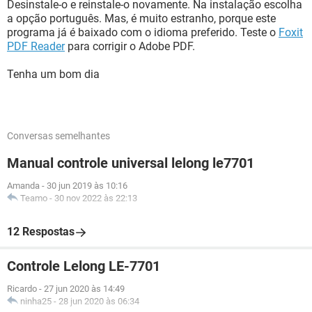
Desinstale-o e reinstale-o novamente. Na instalação escolha
a opção português. Mas, é muito estranho, porque este
programa já é baixado com o idioma preferido. Teste o
Foxit
PDF Reader
para corrigir o Adobe PDF.
Tenha um bom dia
Conversas semelhantes
Manual controle universal lelong le7701
Amanda
-
30 jun 2019 às 10:16
Teamo
-
30 nov 2022 às 22:13
12 Respostas
Controle Lelong LE-7701
Ricardo
-
27 jun 2020 às 14:49
ninha25
-
28 jun 2020 às 06:34