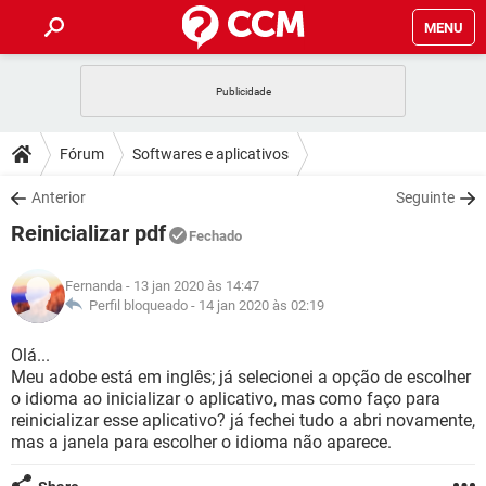
MENU
INÍCIO
JOGOS
WHATSAPP
DICAS
Fórum
Softwares e aplicativos
CELULAR
FACEBOOK
JOGOS
WHATSAPP
DOWNLOADS
Anterior
Seguinte
OUTLOOK
EXCEL
CELULAR
FACEBOOK
Reinicializar pdf
INSTAGRAM
JOGOS
GMAIL
WHATSAPP
Fechado
FÓRUM
OUTLOOK
EXCEL
GUIA DE COMPRAS
CELULAR
FACEBOOK
Fernanda
- 13 jan 2020 às 14:47
INSTAGRAM
JOGOS
GMAIL
WHATSAPP
GLOSSÁRIO
Perfil bloqueado -
14 jan 2020 às 02:19
OUTLOOK
EXCEL
GUIA DE COMPRAS
CELULAR
FACEBOOK
INSTAGRAM
JOGOS
GMAIL
WHATSAPP
Olá...
OUTLOOK
EXCEL
Meu adobe está em inglês; já selecionei a opção de escolher
GUIA DE COMPRAS
CELULAR
FACEBOOK
o idioma ao inicializar o aplicativo, mas como faço para
INSTAGRAM
GMAIL
reinicializar esse aplicativo? já fechei tudo a abri novamente,
OUTLOOK
EXCEL
GUIA DE COMPRAS
mas a janela para escolher o idioma não aparece.
INSTAGRAM
GMAIL