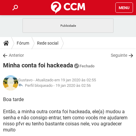
MENU
INÍCIO
JOGOS
WHATSAPP
DICAS
Fórum
Rede social
CELULAR
FACEBOOK
JOGOS
WHATSAPP
DOWNLOADS
Anterior
Seguinte
OUTLOOK
EXCEL
CELULAR
FACEBOOK
Minha conta foi hackeada
INSTAGRAM
JOGOS
GMAIL
WHATSAPP
Fechado
FÓRUM
OUTLOOK
EXCEL
GUIA DE COMPRAS
CELULAR
FACEBOOK
Gustavo
- Atualizado em 19 jan 2020 às 02:55
INSTAGRAM
JOGOS
GMAIL
WHATSAPP
GLOSSÁRIO
Perfil bloqueado -
19 jan 2020 às 02:56
OUTLOOK
EXCEL
GUIA DE COMPRAS
CELULAR
FACEBOOK
INSTAGRAM
JOGOS
GMAIL
WHATSAPP
Boa tarde
OUTLOOK
EXCEL
GUIA DE COMPRAS
CELULAR
FACEBOOK
Então, a minha outra conta foi hackeada, ele(a) mudou a
INSTAGRAM
GMAIL
senha e não consigo entrar, tem como vocês me ajudarem
OUTLOOK
EXCEL
GUIA DE COMPRAS
nisso pfvr eu tenho bastante coisas nele, vou agradecer
INSTAGRAM
GMAIL
muito