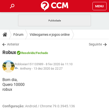
MENU
INÍCIO
JOGOS
WHATSAPP
DICAS
Fórum
Videogames e jogos online
CELULAR
FACEBOOK
JOGOS
WHATSAPP
DOWNLOADS
Anterior
Seguinte
OUTLOOK
EXCEL
CELULAR
FACEBOOK
Robux
INSTAGRAM
JOGOS
GMAIL
WHATSAPP
Resolvido
/Fechado
FÓRUM
OUTLOOK
EXCEL
GUIA DE COMPRAS
CELULAR
FACEBOOK
Robloxian151133989
- 8 fev 2020 às 11:10
INSTAGRAM
JOGOS
GMAIL
WHATSAPP
GLOSSÁRIO
Anthony -
13 dez 2020 às 22:27
OUTLOOK
EXCEL
GUIA DE COMPRAS
CELULAR
FACEBOOK
INSTAGRAM
JOGOS
GMAIL
WHATSAPP
Bom dia,
OUTLOOK
EXCEL
Quero 10000
GUIA DE COMPRAS
CELULAR
FACEBOOK
robux
INSTAGRAM
GMAIL
OUTLOOK
EXCEL
GUIA DE COMPRAS
INSTAGRAM
GMAIL
Configuração:
Android / Chrome 79.0.3945.136