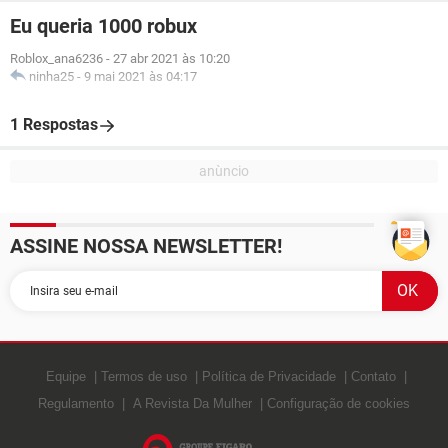
Eu queria 1000 robux
Roblox_ana6236
-
27 abr 2021 às 10:20
ninha25
-
9 mai 2021 às 04:17
1 Respostas
ASSINE NOSSA NEWSLETTER!
Equipe
Termos de uso
Política de Privacidade
Contato
Regulamento
A Revista Da Mulher
Configuração de cookies