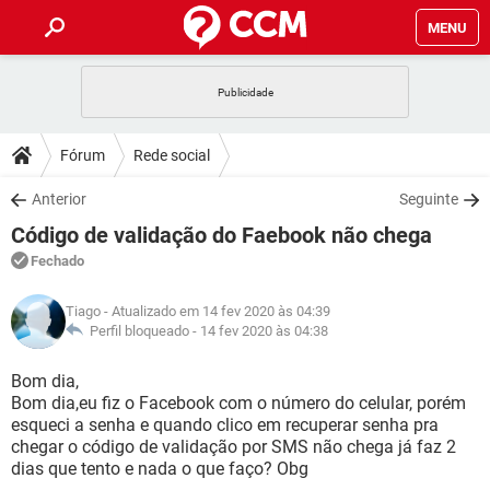
MENU
INÍCIO
JOGOS
WHATSAPP
DICAS
Fórum
Rede social
CELULAR
FACEBOOK
JOGOS
WHATSAPP
DOWNLOADS
Anterior
Seguinte
OUTLOOK
EXCEL
CELULAR
FACEBOOK
Código de validação do Faebook não chega
INSTAGRAM
JOGOS
GMAIL
WHATSAPP
FÓRUM
OUTLOOK
EXCEL
Fechado
GUIA DE COMPRAS
CELULAR
FACEBOOK
INSTAGRAM
JOGOS
GMAIL
WHATSAPP
GLOSSÁRIO
OUTLOOK
Tiago
- Atualizado em 14 fev 2020 às 04:39
EXCEL
GUIA DE COMPRAS
CELULAR
FACEBOOK
Perfil bloqueado -
14 fev 2020 às 04:38
INSTAGRAM
JOGOS
GMAIL
WHATSAPP
OUTLOOK
EXCEL
Bom dia,
GUIA DE COMPRAS
CELULAR
FACEBOOK
Bom dia,eu fiz o Facebook com o número do celular, porém
INSTAGRAM
GMAIL
esqueci a senha e quando clico em recuperar senha pra
OUTLOOK
EXCEL
GUIA DE COMPRAS
chegar o código de validação por SMS não chega já faz 2
INSTAGRAM
GMAIL
dias que tento e nada o que faço? Obg