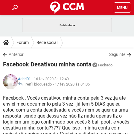
MENU
INÍCIO
JOGOS
WHATSAPP
DICAS
Fórum
Rede social
CELULAR
FACEBOOK
JOGOS
WHATSAPP
DOWNLOADS
Anterior
Seguinte
OUTLOOK
EXCEL
CELULAR
FACEBOOK
Facebook Desativou minha conta
INSTAGRAM
JOGOS
GMAIL
WHATSAPP
Fechado
FÓRUM
OUTLOOK
EXCEL
GUIA DE COMPRAS
CELULAR
FACEBOOK
Adrirl01
- 16 fev 2020 às 12:49
INSTAGRAM
JOGOS
GMAIL
WHATSAPP
GLOSSÁRIO
Perfil bloqueado -
17 fev 2020 às 04:06
OUTLOOK
EXCEL
GUIA DE COMPRAS
CELULAR
FACEBOOK
INSTAGRAM
JOGOS
GMAIL
WHATSAPP
Facebook , Vocês desativou minha conta pela 3 vez ,ja ate
OUTLOOK
EXCEL
enviei meu documento pela 3 vez , já tem 5 DIAS que eu
GUIA DE COMPRAS
CELULAR
FACEBOOK
estou com a conta desativada e vocês nem se quer da uma
INSTAGRAM
GMAIL
resposta ,sendo que dessa vez não fiz nada apenas fiz o
OUTLOOK
EXCEL
GUIA DE COMPRAS
login em um jogo confirmado por vocês 8 ball pool , e vocês
INSTAGRAM
GMAIL
desativa minha conta????? Que isso , minha conta com
mais de 5 páginas grande, Gastei mo dinheiro pra crescer e