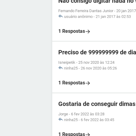
Não consigo digitar nada no
Fernando Ferreira Dantas Junior
-
20 jan 2017
usuário anônimo
-
21 jan 2017 às 02:53
1 Respostas
Preciso de 999999999 de dia
Isneipe6k
-
25 nov 2020 às 12:24
ninha25
-
26 nov 2020 às 05:26
1 Respostas
Gostaria de conseguir dimas 
Jorge
-
6 fev 2022 às 03:28
ninha25
-
6 fev 2022 às 03:45
1 Respostas