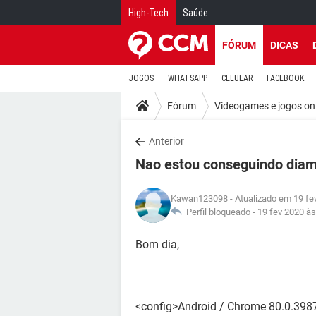
High-Tech
Saúde
FÓRUM
DICAS
JOGOS
WHATSAPP
CELULAR
FACEBOOK
Fórum
Videogames e jogos on
Anterior
Nao estou conseguindo dia
Kawan123098
- Atualizado em 19 fe
Perfil bloqueado -
19 fev 2020 às
Bom dia,
<config>Android / Chrome 80.0.398