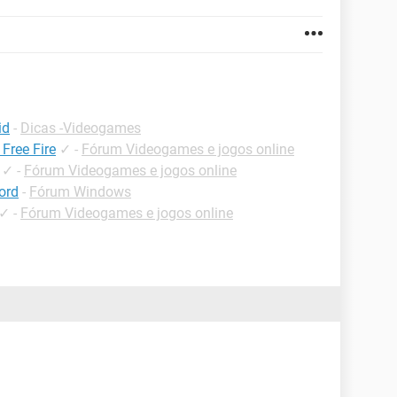
id
-
Dicas -Videogames
Free Fire
✓
-
Fórum Videogames e jogos online
✓
-
Fórum Videogames e jogos online
ord
-
Fórum Windows
✓
-
Fórum Videogames e jogos online