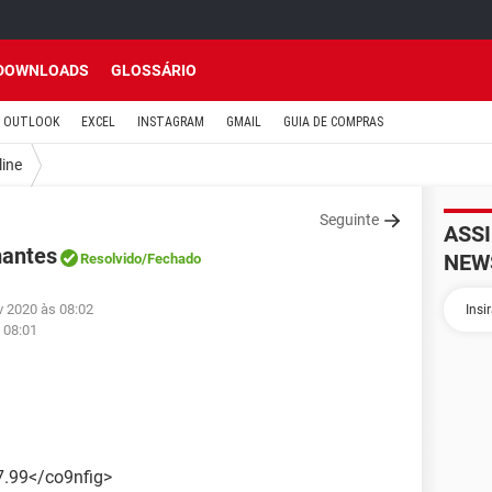
DOWNLOADS
GLOSSÁRIO
OUTLOOK
EXCEL
INSTAGRAM
GMAIL
GUIA DE COMPRAS
line
Seguinte
ASS
mantes
NEW
Resolvido
/Fechado
v 2020 às 08:02
 08:01
7.99</co9nfig>