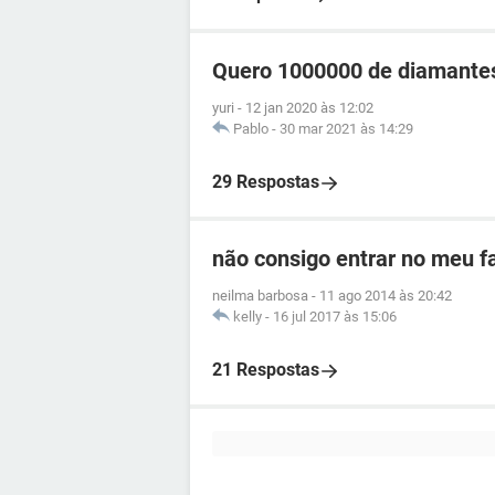
Quero 1000000 de diamantes
yuri
-
12 jan 2020 às 12:02
Pablo
-
30 mar 2021 às 14:29
29 Respostas
não consigo entrar no meu fa
neilma barbosa
-
11 ago 2014 às 20:42
kelly
-
16 jul 2017 às 15:06
21 Respostas