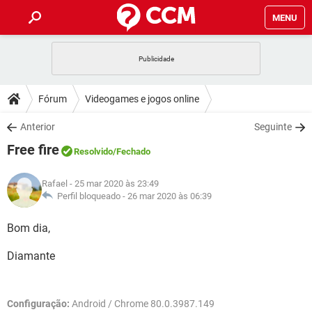
MENU
INÍCIO
JOGOS
WHATSAPP
DICAS
Fórum
Videogames e jogos online
CELULAR
FACEBOOK
JOGOS
WHATSAPP
DOWNLOADS
Anterior
Seguinte
OUTLOOK
EXCEL
CELULAR
FACEBOOK
Free fire
INSTAGRAM
JOGOS
GMAIL
WHATSAPP
Resolvido
/Fechado
FÓRUM
OUTLOOK
EXCEL
GUIA DE COMPRAS
CELULAR
FACEBOOK
Rafael
- 25 mar 2020 às 23:49
INSTAGRAM
JOGOS
GMAIL
WHATSAPP
GLOSSÁRIO
Perfil bloqueado -
26 mar 2020 às 06:39
OUTLOOK
EXCEL
GUIA DE COMPRAS
CELULAR
FACEBOOK
INSTAGRAM
JOGOS
GMAIL
WHATSAPP
Bom dia,
OUTLOOK
EXCEL
GUIA DE COMPRAS
CELULAR
FACEBOOK
Diamante
INSTAGRAM
GMAIL
OUTLOOK
EXCEL
GUIA DE COMPRAS
INSTAGRAM
GMAIL
Configuração:
Android / Chrome 80.0.3987.149