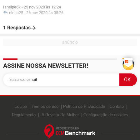
Isneipe6k
-
25 nov 2020 às 12:24
ninha25
-
26 nov 2020 às 05:26
1 Respostas
ASSINE NOSSA NEWSLETTER!
Equipe
Termos de uso
Política de Privacidade
Contato
Regulamento
A Revista Da Mulher
Configuração de cookies