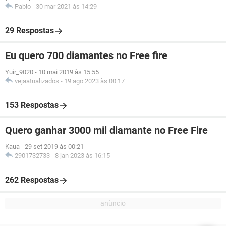
Pablo
-
30 mar 2021 às 14:29
29 Respostas
Eu quero 700 diamantes no Free fire
Yuir_9020
-
10 mai 2019 às 15:55
vejaatualizados
-
19 ago 2023 às 00:17
153 Respostas
Quero ganhar 3000 mil diamante no Free Fire
Kaua
-
29 set 2019 às 00:21
2901732733
-
8 jan 2023 às 16:15
262 Respostas