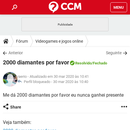
MENU
INÍCIO
JOGOS
WHATSAPP
DICAS
Fórum
Videogames e jogos online
CELULAR
FACEBOOK
JOGOS
WHATSAPP
DOWNLOADS
Anterior
Seguinte
OUTLOOK
EXCEL
CELULAR
FACEBOOK
2000 diamantes por favor
INSTAGRAM
JOGOS
GMAIL
WHATSAPP
Resolvido
/Fechado
FÓRUM
OUTLOOK
EXCEL
GUIA DE COMPRAS
CELULAR
FACEBOOK
raerio
- Atualizado em 30 mar 2020 às 10:41
INSTAGRAM
JOGOS
GMAIL
WHATSAPP
GLOSSÁRIO
Perfil bloqueado -
30 mar 2020 às 10:40
OUTLOOK
EXCEL
GUIA DE COMPRAS
CELULAR
FACEBOOK
INSTAGRAM
JOGOS
GMAIL
WHATSAPP
Me dá 2000 diamantes por favor eu nunca ganhei presente
OUTLOOK
EXCEL
GUIA DE COMPRAS
CELULAR
FACEBOOK
Share
INSTAGRAM
GMAIL
OUTLOOK
EXCEL
GUIA DE COMPRAS
Veja também:
INSTAGRAM
GMAIL