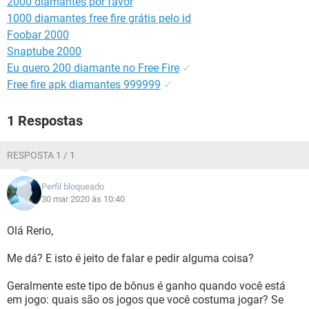
2000 diamantes por favor
GUIA DE COMPRAS
1000 diamantes free fire grátis pelo id
Foobar 2000
Snaptube 2000
Eu quero 200 diamante no Free Fire
✓
Free fire apk diamantes 999999
✓
1 Respostas
RESPOSTA 1 / 1
Perfil bloqueado
30 mar 2020 às 10:40
Olá Rerio,
Me dá? E isto é jeito de falar e pedir alguma coisa?
Geralmente este tipo de bônus é ganho quando você está
em jogo: quais são os jogos que você costuma jogar? Se