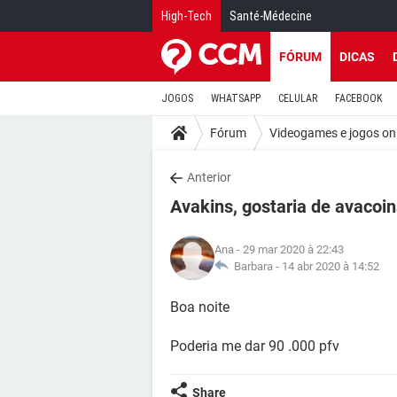
High-Tech
Santé-Médecine
FÓRUM
DICAS
JOGOS
WHATSAPP
CELULAR
FACEBOOK
Fórum
Videogames e jogos on
Anterior
Avakins, gostaria de avacoin
Ana
- 29 mar 2020 à 22:43
Barbara -
14 abr 2020 à 14:52
Boa noite
Poderia me dar 90 .000 pfv
Share