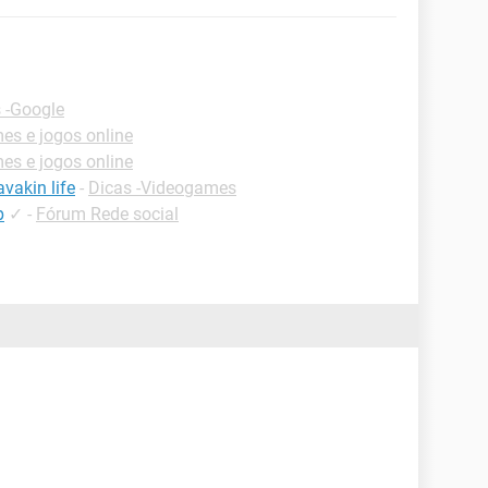
 -Google
s e jogos online
s e jogos online
vakin life
-
Dicas -Videogames
p
✓
-
Fórum Rede social