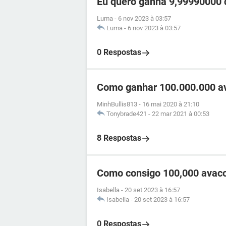
Eu quero ganha 9,99990000 d
Luma
-
6 nov 2023 à 03:57
Luma
-
6 nov 2023 à 03:57
0 Respostas
Como ganhar 100.000.000 av
MinhBullis813
-
16 mai 2020 à 21:10
Tonybrade421
-
22 mar 2021 à 00:53
8 Respostas
Como consigo 100,000 avac
Isabella
-
20 set 2023 à 16:57
Isabella
-
20 set 2023 à 16:57
0 Respostas