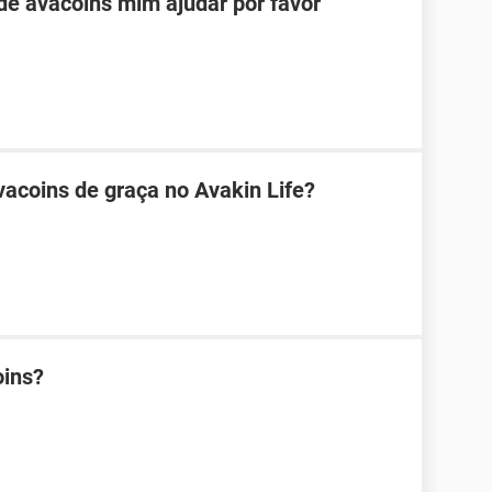
e avacoins mim ajudar por favor
acoins de graça no Avakin Life?
oins?