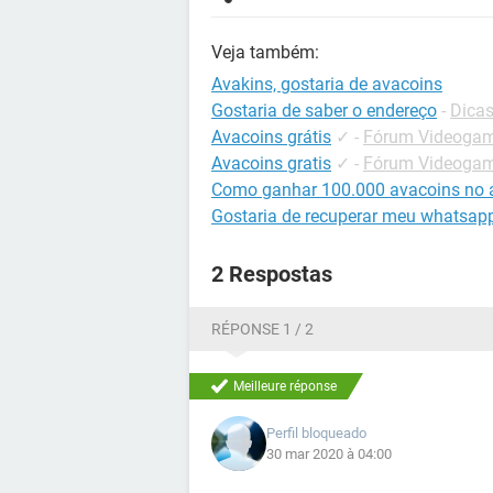
Veja também:
Avakins, gostaria de avacoins
Gostaria de saber o endereço
-
Dicas
Avacoins grátis
✓
-
Fórum Videogame
Avacoins gratis
✓
-
Fórum Videogame
Como ganhar 100.000 avacoins no a
Gostaria de recuperar meu whatsap
2 Respostas
RÉPONSE 1 / 2
Meilleure réponse
Perfil bloqueado
30 mar 2020 à 04:00