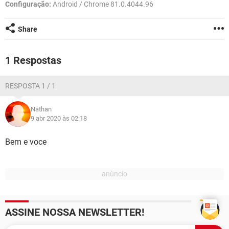
GUIA DE COMPRAS
Configuração:
Android / Chrome 81.0.4044.96
Share
1 Respostas
RESPOSTA 1 / 1
Nathan
9 abr 2020 às 02:18
Bem e voce
ASSINE NOSSA NEWSLETTER!