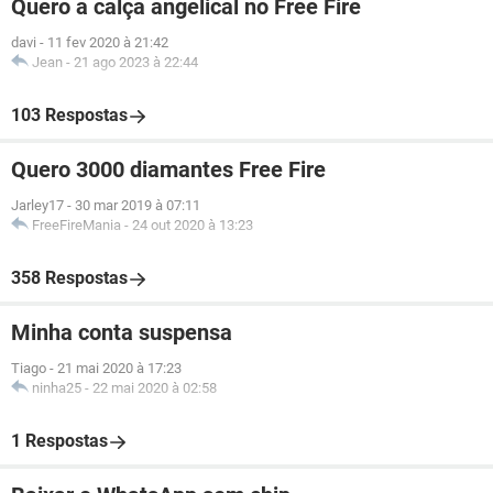
Quero a calça angelical no Free Fire
davi
-
11 fev 2020 à 21:42
Jean
-
21 ago 2023 à 22:44
103 Respostas
Quero 3000 diamantes Free Fire
Jarley17
-
30 mar 2019 à 07:11
FreeFireMania
-
24 out 2020 à 13:23
358 Respostas
Minha conta suspensa
Tiago
-
21 mai 2020 à 17:23
ninha25
-
22 mai 2020 à 02:58
1 Respostas