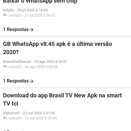
Baixar o WhatsApp sem chip
Ketylla
-
20 jul 2020 à 18:04
ninha25
-
21 jul 2020 à 04:23
1 Respostas
GB WhatsApp v8.45 apk é a última versão
2020?
ErnestineStewart
-
25 ago 2020 à 23:57
ninha25
-
26 ago 2020 à 05:05
1 Respostas
Download do app Brasil TV New Apk na smart
TV tcl
KathyHuff
-
22 out 2020 à 01:06
ninha25
-
24 out 2020 à 05:49