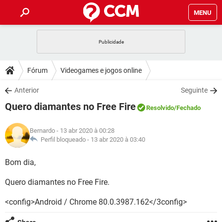
MENU
INÍCIO
JOGOS
WHATSAPP
DICAS
Fórum
Videogames e jogos online
CELULAR
FACEBOOK
JOGOS
WHATSAPP
DOWNLOADS
Anterior
Seguinte
OUTLOOK
EXCEL
CELULAR
FACEBOOK
Quero diamantes no Free Fire
INSTAGRAM
JOGOS
GMAIL
WHATSAPP
Resolvido
/Fechado
FÓRUM
OUTLOOK
EXCEL
GUIA DE COMPRAS
CELULAR
FACEBOOK
Bernardo
- 13 abr 2020 à 00:28
INSTAGRAM
JOGOS
GMAIL
WHATSAPP
GLOSSÁRIO
Perfil bloqueado -
13 abr 2020 à 03:40
OUTLOOK
EXCEL
GUIA DE COMPRAS
CELULAR
FACEBOOK
INSTAGRAM
JOGOS
GMAIL
WHATSAPP
Bom dia,
OUTLOOK
EXCEL
GUIA DE COMPRAS
CELULAR
FACEBOOK
Quero diamantes no Free Fire.
INSTAGRAM
GMAIL
OUTLOOK
EXCEL
GUIA DE COMPRAS
<config>Android / Chrome 80.0.3987.162</3config>
INSTAGRAM
GMAIL