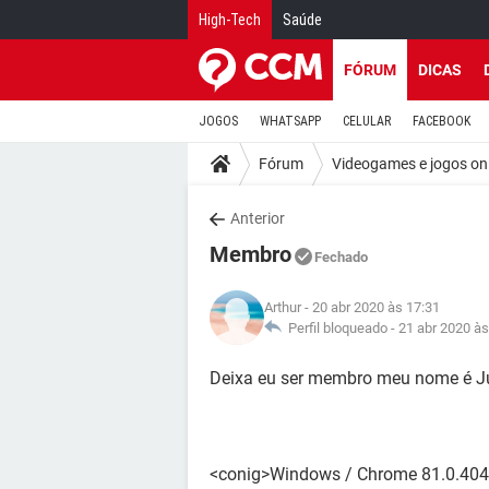
High-Tech
Saúde
FÓRUM
DICAS
JOGOS
WHATSAPP
CELULAR
FACEBOOK
Fórum
Videogames e jogos on
Anterior
Membro
Fechado
Arthur
- 20 abr 2020 às 17:31
Perfil bloqueado -
21 abr 2020 às
Deixa eu ser membro meu nome é 
<conig>Windows / Chrome 81.0.404