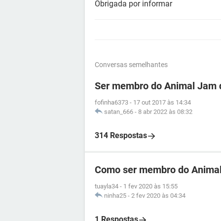
Obrigada por informar
Conversas semelhantes
Ser membro do Animal Jam 
fofinha6373
-
17 out 2017 às 14:34
satan_666
-
8 abr 2022 às 08:32
314 Respostas
Como ser membro do Animal
tuayla34
-
1 fev 2020 às 15:55
ninha25
-
2 fev 2020 às 04:34
1 Respostas