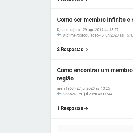
Como ser membro infinito e s
Dj_animaljam
-
29 ago 2019 às 13:57
Djprimeiroproguisoso
-
6 jun 2020 às 15:4
2 Respostas
Como encontrar um membro 
região
areis1968
-
27 jul 2020 às 10:25
ninha25
-
28 jul 2020 às 05:44
1 Respostas