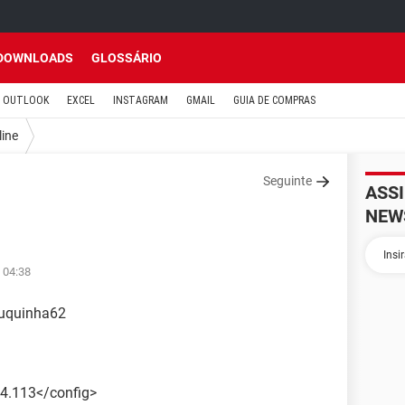
DOWNLOADS
GLOSSÁRIO
OUTLOOK
EXCEL
INSTAGRAM
GMAIL
GUIA DE COMPRAS
line
Seguinte
ASS
NEW
 04:38
Juquinha62
4.113</config>