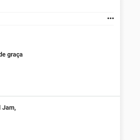
de graça
 Jam,